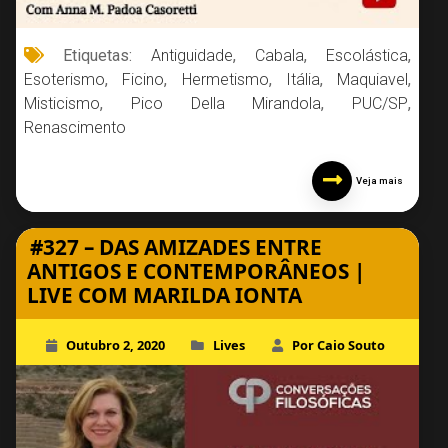
Etiquetas:
Antiguidade
,
Cabala
,
Escolástica
,
Esoterismo
,
Ficino
,
Hermetismo
,
Itália
,
Maquiavel
,
Misticismo
,
Pico Della Mirandola
,
PUC/SP
,
Renascimento
Veja mais
#327 – DAS AMIZADES ENTRE
ANTIGOS E CONTEMPORÂNEOS |
LIVE COM MARILDA IONTA
Outubro 2, 2020
Lives
Por Caio Souto