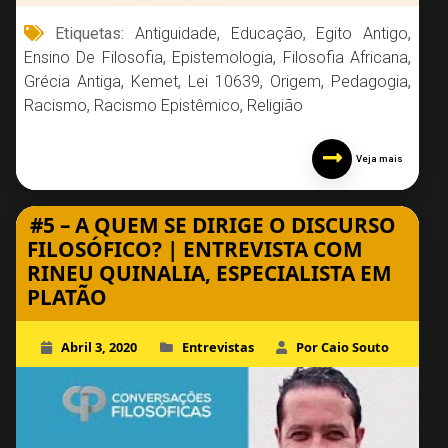
Etiquetas:
Antiguidade
,
Educação
,
Egito Antigo
,
Ensino De Filosofia
,
Epistemologia
,
Filosofia Africana
,
Grécia Antiga
,
Kemet
,
Lei 10639
,
Origem
,
Pedagogia
,
Racismo
,
Racismo Epistêmico
,
Religião
Veja mais
#5 – A QUEM SE DIRIGE O DISCURSO
FILOSÓFICO? | ENTREVISTA COM
RINEU QUINALIA, ESPECIALISTA EM
PLATÃO
Abril 3, 2020
Entrevistas
Por Caio Souto