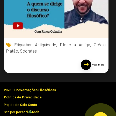
Etiquetas:
Antiguidade
,
Filosofia Antiga
,
Grécia
,
Platão
,
Sócrates
Veja mais
2026 - Conversações Filosóficas
Política de Privacidade
Projeto de
Caio Souto
Site por
perroni
tech