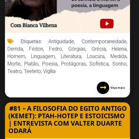
Etiquetas:
Antiguidade
,
Contemporaneidade
,
Derrida
,
Fédon
,
Fedro
,
Górgias
,
Grécia
,
Helena
,
Homem
,
Linguagem
,
Literatura
,
Loucura
,
Medida
,
Morte
,
Platão
,
Poesia
,
Protágoras
,
Sofística
,
Sonho
,
Teatro
,
Teeteto
,
Vigília
Veja mais
#81 – A FILOSOFIA DO EGITO ANTIGO
(KEMET): PTAH-HOTEP E ESTOICISMO
| ENTREVISTA COM VALTER DUARTE
ODARÁ