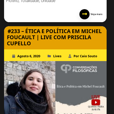
Plotino
,
Totalidade
,
Unidade
Veja mais
#233 – ÉTICA E POLÍTICA EM MICHEL
FOUCAULT | LIVE COM PRISCILA
CUPELLO
Agosto 6, 2020
Lives
Por Caio Souto