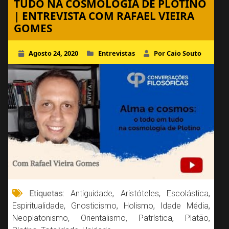
TUDO NA COSMOLOGIA DE PLOTINO
| ENTREVISTA COM RAFAEL VIEIRA
GOMES
Agosto 24, 2020
Entrevistas
Por Caio Souto
Etiquetas:
Antiguidade
,
Aristóteles
,
Escolástica
,
Espiritualidade
,
Gnosticismo
,
Holismo
,
Idade Média
,
Neoplatonismo
,
Orientalismo
,
Patrística
,
Platão
,