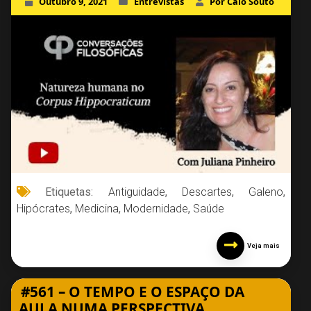
Outubro 9, 2021
Entrevistas
Por Caio Souto
Etiquetas:
Antiguidade
,
Descartes
,
Galeno
,
Hipócrates
,
Medicina
,
Modernidade
,
Saúde
Veja mais
#561 – O TEMPO E O ESPAÇO DA
AULA NUMA PERSPECTIVA