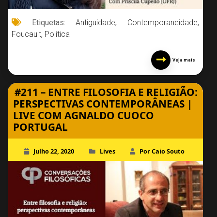
Etiquetas:
Antiguidade
,
Contemporaneidade
,
Foucault
,
Política
Veja mais
#211 – ENTRE FILOSOFIA E RELIGIÃO:
PERSPECTIVAS CONTEMPORÂNEAS |
LIVE COM AGNALDO CUOCO
PORTUGAL
Julho 22, 2020
Lives
Por Caio Souto