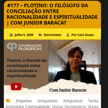
#177 – PLOTINO: O FILÓSOFO DA
CONCILIAÇÃO ENTRE
RACIONALIDADE E ESPIRITUALIDADE
| COM JUNIOR BARACAT
Julho 5, 2020
Entrevistas
Por Caio Souto
Etiquetas:
Antiguidade
,
Antiguidade Tardia
,
Aristóteles
,
Espiritualidade
,
Gnose
,
Gnosticismo
,
Grego
,