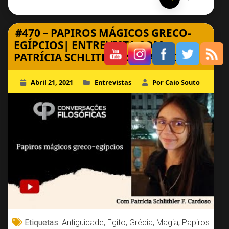
#470 – PAPIROS MÁGICOS GRECO-
EGÍPCIOS| ENTREVISTA COM
PATRÍCIA SCHLITHLER F. CARDOSO
Abril 21, 2021
Entrevistas
Por Caio Souto
Etiquetas:
Antiguidade
,
Egito
,
Grécia
,
Magia
,
Papiros