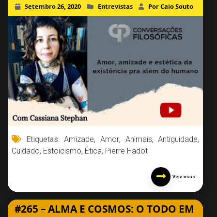
Setembro 26, 2020
Entrevistas
Por Caio Souto
Etiquetas:
Amizade
,
Amor
,
Animais
,
Antiguidade
,
Cuidado
,
Estoicismo
,
Ética
,
Pierre Hadot
Veja mais
#265 – ALMA E COSMOS: O TODO EM