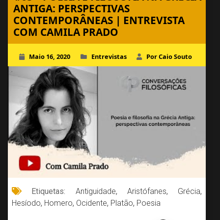
ANTIGA: PERSPECTIVAS
CONTEMPORÂNEAS | ENTREVISTA
COM CAMILA PRADO
Maio 16, 2020
Entrevistas
Por Caio Souto
Etiquetas:
Antiguidade
,
Aristófanes
,
Grécia
,
Hesíodo
,
Homero
,
Ocidente
,
Platão
,
Poesia