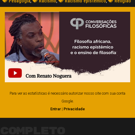
Pedagogia
,
Racismo
,
Racismo epistêmico
,
Religião
Para ver as estatísticas é necessário autorizar nosso site com sua conta
Google.
Entrar
|
Privacidade
Completo