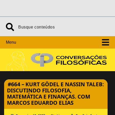
Skip
Search
to
content
Menu
#664 – KURT GÖDEL E NASSIN TALEB:
DISCUTINDO FILOSOFIA,
MATEMÁTICA E FINANÇAS. COM
MARCOS EDUARDO ELIAS