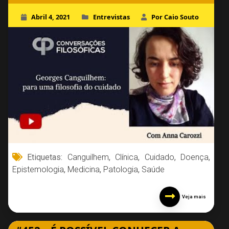
Abril 4, 2021
Entrevistas
Por Caio Souto
Etiquetas:
Canguilhem
,
Clínica
,
Cuidado
,
Doença
,
Epistemologia
,
Medicina
,
Patologia
,
Saúde
Veja mais