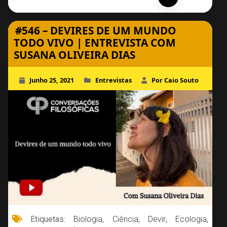
#546 – DEVIRES DE UM MUNDO
TODO VIVO | ENTREVISTA COM
SUSANA OLIVEIRA DIAS
Junho 25, 2021
Entrevistas
Por Caio Souto
Etiquetas:
Biologia
,
Ciência
,
Devir
,
Ecologia
,