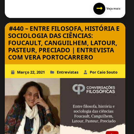
Veja mais
#440 – ENTRE FILOSOFA, HISTÓRIA E
SOCIOLOGIA DAS CIÊNCIAS:
FOUCAULT, CANGUILHEM, LATOUR,
PASTEUR, PRECIADO | ENTREVISTA
COM VERA PORTOCARRERO
Março 22, 2021
Entrevistas
Por Caio Souto