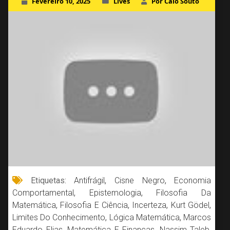
Fevereiro 10, 2025
Lives
Por Caio Souto
Etiquetas:
Antifrágil
,
Cisne Negro
,
Economia
Comportamental
,
Epistemologia
,
Filosofia Da
Matemática
,
Filosofia E Ciência
,
Incerteza
,
Kurt Gödel
,
Limites Do Conhecimento
,
Lógica Matemática
,
Marcos
Eduardo Elias
,
Matemática E Finanças
,
Nassim Taleb
,