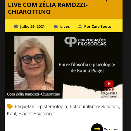
LIVE COM ZÉLIA RAMOZZI-
CHIAROTTINO
Julho 26, 2021
Lives
Por Caio Souto
Etiquetas:
Epistemologia
,
Estruturalismo-Genético
,
Kant
,
Piaget
,
Psicologia
Veja mais