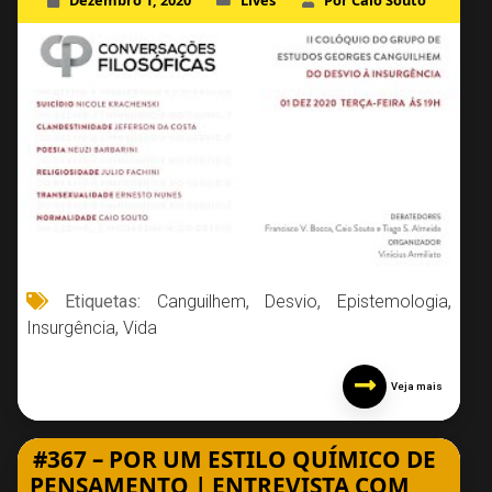
Dezembro 1, 2020
Lives
Por Caio Souto
Etiquetas:
Canguilhem
,
Desvio
,
Epistemologia
,
Insurgência
,
Vida
Veja mais
#367 – POR UM ESTILO QUÍMICO DE
PENSAMENTO | ENTREVISTA COM