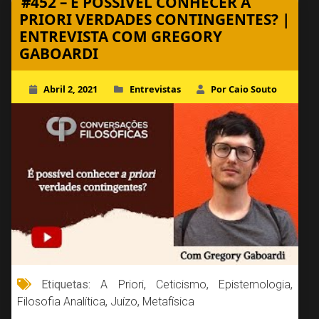
#452 – É POSSÍVEL CONHECER A
PRIORI VERDADES CONTINGENTES? |
ENTREVISTA COM GREGORY
GABOARDI
Abril 2, 2021
Entrevistas
Por Caio Souto
Etiquetas:
A Priori
,
Ceticismo
,
Epistemologia
,
Filosofia Analítica
,
Juízo
,
Metafísica