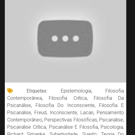
Etiquetas:
Epistemologia
,
Filosofia
Contemporânea
,
Filosofia Crítica
,
Filosofia Da
Psicanálise
,
Filosofia Do Inconsciente
,
Filosofia E
Psicanálise
,
Freud
,
Inconsciente
,
Lacan
,
Pensamento
Contemporâneo
,
Perspectivas Filosóficas
,
Psicanálise
,
Psicanálise Crítica
,
Psicanálise E Filosofia
,
Psicologia
,
Richard Simanke
,
Subjetividade
,
Sujeito
,
Teoria Do