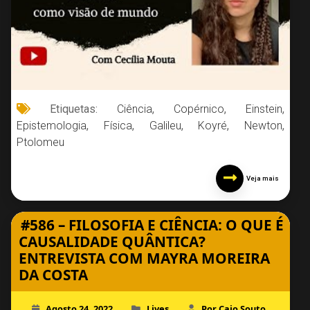
Etiquetas:
Ciência
,
Copérnico
,
Einstein
,
Epistemologia
,
Física
,
Galileu
,
Koyré
,
Newton
,
Ptolomeu
Veja mais
#586 – FILOSOFIA E CIÊNCIA: O QUE É
CAUSALIDADE QUÂNTICA?
ENTREVISTA COM MAYRA MOREIRA
DA COSTA
Agosto 24, 2022
Lives
Por Caio Souto