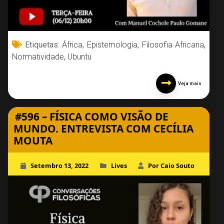
Etiquetas:
África
,
Epistemologia
,
Filosofia Africana
,
Normatividade
,
Ubuntu
Veja mais
#596 – FÍSICA COMO VISÃO DE
MUNDO. ENTREVISTA COM CECÍLIA
MOUTA
Setembro 13, 2022
Lives
Por Caio Souto