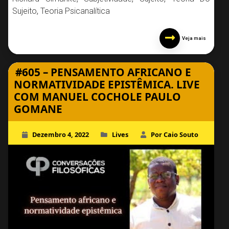
Sujeito
,
Teoria Psicanalítica
Veja mais
#605 – PENSAMENTO AFRICANO E
NORMATIVIDADE EPISTÊMICA. LIVE
COM MANUEL COCHOLE PAULO
GOMANE
Dezembro 4, 2022
Lives
Por Caio Souto