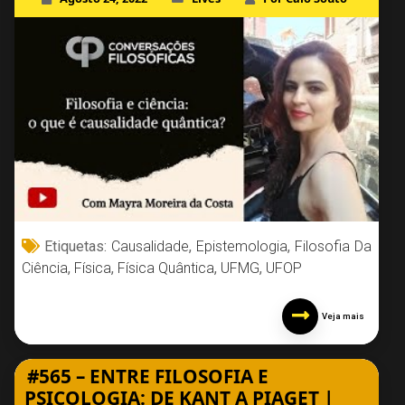
Etiquetas:
Causalidade
,
Epistemologia
,
Filosofia Da
Ciência
,
Física
,
Física Quântica
,
UFMG
,
UFOP
Veja mais
#565 – ENTRE FILOSOFIA E
PSICOLOGIA: DE KANT A PIAGET |