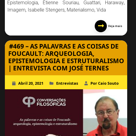
Epistemologia
,
Étienne Souriau
,
Guattari
,
Haraway
,
Imagem
,
Isabelle Stengers
,
Materialismo
,
Vida
Veja mais
#469 – AS PALAVRAS E AS COISAS DE
FOUCAULT: ARQUEOLOGIA,
EPISTEMOLOGIA E ESTRUTURALISMO
| ENTREVISTA COM JOSÉ TERNES
Abril 20, 2021
Entrevistas
Por Caio Souto