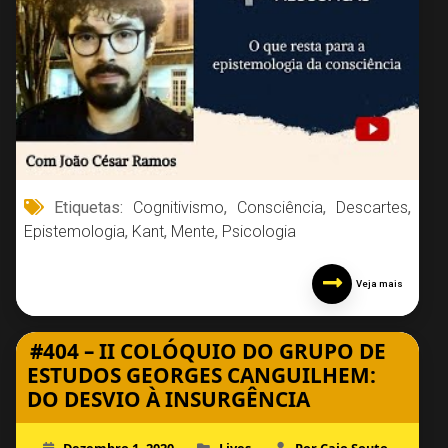
Etiquetas:
Cognitivismo
,
Consciência
,
Descartes
,
Epistemologia
,
Kant
,
Mente
,
Psicologia
Veja mais
#404 – II COLÓQUIO DO GRUPO DE
ESTUDOS GEORGES CANGUILHEM:
DO DESVIO À INSURGÊNCIA