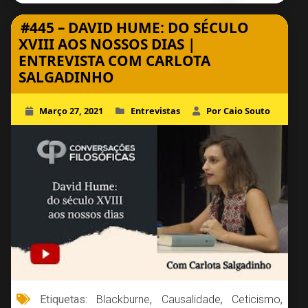
#445 – DAVID HUME: DO SÉCULO
XVIII AOS NOSSOS DIAS |
ENTREVISTA COM CARLOTA
SALGADINHO
Março 27, 2021
Entrevistas
Por Caio Souto
Etiquetas:
Blackburne
,
Causalidade
,
Ceticismo
,