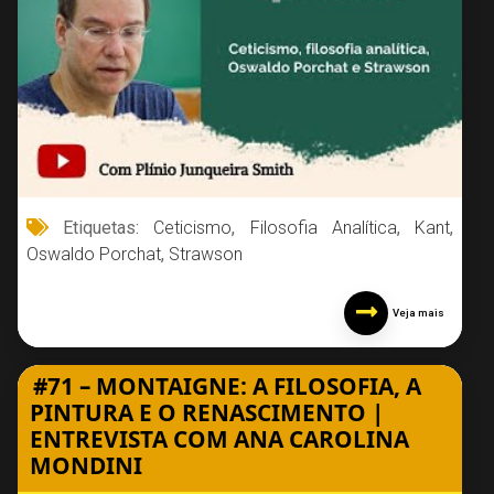
Etiquetas:
Ceticismo
,
Filosofia Analítica
,
Kant
,
Oswaldo Porchat
,
Strawson
Veja mais
#71 – MONTAIGNE: A FILOSOFIA, A
PINTURA E O RENASCIMENTO |
ENTREVISTA COM ANA CAROLINA
MONDINI