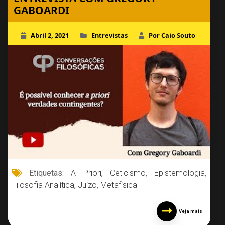
GABOARDI
Abril 2, 2021
Entrevistas
Por Caio Souto
Etiquetas:
A Priori
,
Ceticismo
,
Epistemologia
,
Filosofia Analítica
,
Juízo
,
Metafísica
Veja mais