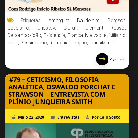
Etiquetas:
Amargura
,
Baudelaire
,
Bergson
,
Ceticismo
,
Chestov
,
Cioran
,
Clément Rosset
,
Decomposição
,
Existência
,
França
,
Nietzsche
,
Niilismo
,
Paris
,
Pessimismo
,
Romênia
,
Trágico
,
Transilvânia
Veja mais
#79 – CETICISMO, FILOSOFIA
ANALÍTICA, OSWALDO PORCHAT E
STRAWSON | ENTREVISTA COM
PLÍNIO JUNQUEIRA SMITH
Maio 22, 2020
Entrevistas
Por Caio Souto