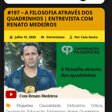
#197 – A FILOSOFIA ATRAVÉS DOS
QUADRINHOS | ENTREVISTA COM
RENATO MEDEIROS
Julho 15, 2020
Entrevistas
Por Caio Souto
Etiquetas:
Causalidade
,
Ceticismo
,
Crítica
,
Divulgação
,
Educação
,
Empirismo
,
Hume
,
Quadrinhos