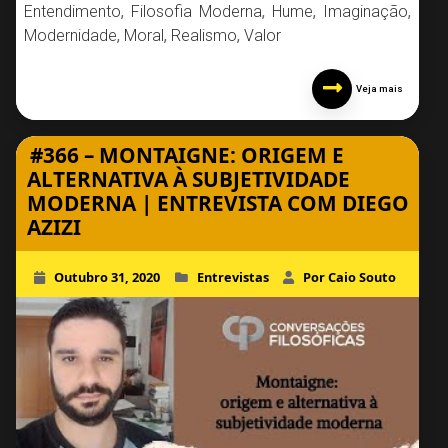
Entendimento
,
Filosofia Moderna
,
Hume
,
Imaginação
,
Modernidade
,
Moral
,
Realismo
,
Valor
Veja mais
#366 – MONTAIGNE: ORIGEM E
ALTERNATIVA À SUBJETIVIDADE
MODERNA | ENTREVISTA COM DIEGO
AZIZI
Outubro 31, 2020
Entrevistas
Por Caio Souto