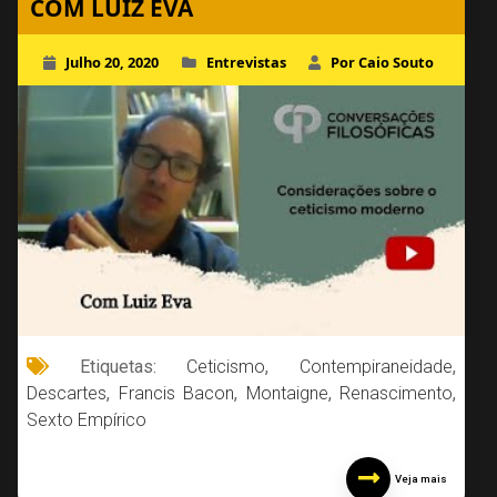
COM LUIZ EVA
Julho 20, 2020
Entrevistas
Por Caio Souto
Etiquetas:
Ceticismo
,
Contempiraneidade
,
Descartes
,
Francis Bacon
,
Montaigne
,
Renascimento
,
Sexto Empírico
Veja mais