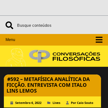
Skip
Search
to
content
Menu
#592 – METAFÍSICA ANALÍTICA DA
FICÇÃO. ENTREVISTA COM ITALO
LINS LEMOS
Setembro 6, 2022
Lives
Por Caio Souto