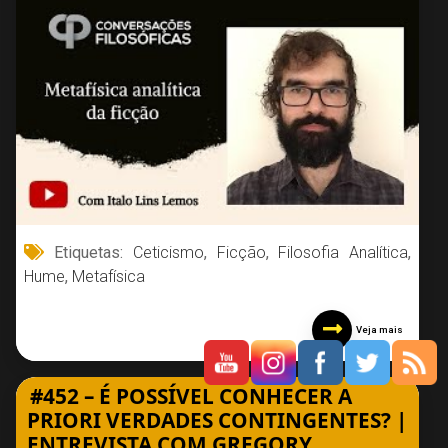
Etiquetas:
Ceticismo
,
Ficção
,
Filosofia Analítica
,
Hume
,
Metafísica
Veja mais
#452 – É POSSÍVEL CONHECER A
PRIORI VERDADES CONTINGENTES? |
ENTREVISTA COM GREGORY