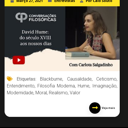
Março 27, 2021
Entrevistas
Por Caio Souto
Etiquetas:
Blackburne
,
Causalidade
,
Ceticismo
,
Entendimento
,
Filosofia Moderna
,
Hume
,
Imaginação
,
Modernidade
,
Moral
,
Realismo
,
Valor
Veja mais