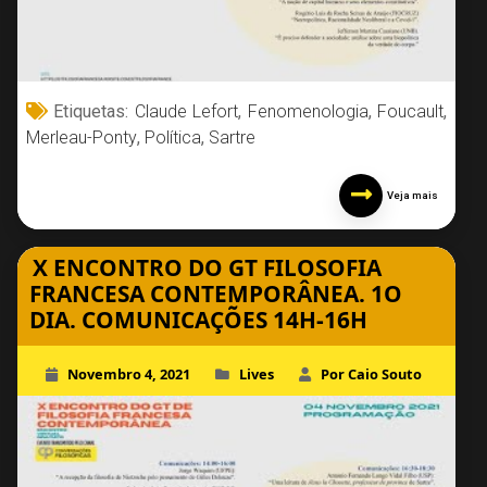
Etiquetas:
Claude Lefort
,
Fenomenologia
,
Foucault
,
Merleau-Ponty
,
Política
,
Sartre
Veja mais
X ENCONTRO DO GT FILOSOFIA
FRANCESA CONTEMPORÂNEA. 1O
DIA. COMUNICAÇÕES 14H-16H
Novembro 4, 2021
Lives
Por Caio Souto