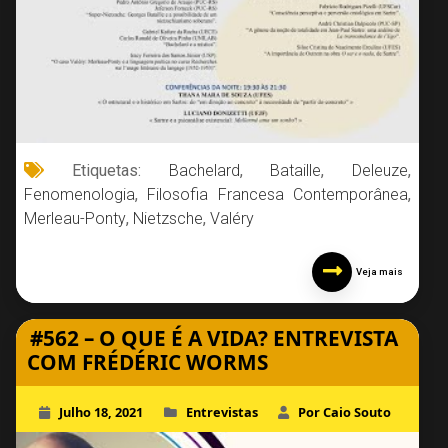
Etiquetas:
Bachelard
,
Bataille
,
Deleuze
,
Fenomenologia
,
Filosofia Francesa Contemporânea
,
Merleau-Ponty
,
Nietzsche
,
Valéry
Veja mais
#562 – O QUE É A VIDA? ENTREVISTA
COM FRÉDÉRIC WORMS
Julho 18, 2021
Entrevistas
Por Caio Souto