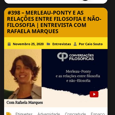
#398 – MERLEAU-PONTY E AS
RELAÇÕES ENTRE FILOSOFIA E NÃO-
FILOSOFIA | ENTREVISTA COM
RAFAELA MARQUES
Novembro 25, 2020
Entrevistas
Por Caio Souto
Etiquetas:
Adversidade
,
Concretude
,
Espaço
,