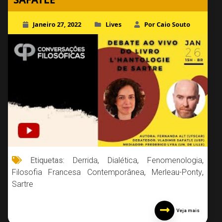
Janeiro 27, 2022
Lives
Por Caio Souto
Etiquetas:
Derrida
,
Dialética
,
Fenomenologia
,
Filosofia Francesa Contemporânea
,
Merleau-Ponty
,
Sartre
Veja mais