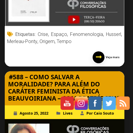
Etiquetas:
Crise
,
Espaço
,
Fenomenologia
,
Husserl
,
Merleau-Ponty
,
Origem
,
Tempo
Veja mais
#588 – COMO SALVAR A
MORALIDADE? PARA ALÉM DO
CARÁTER FEMINISTA DA ÉTICA
BEAUVOIRIANA – COM BEATRÍS SEUS
Agosto 25, 2022
Lives
Por Caio Souto