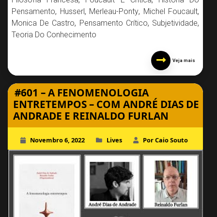
Pensamento
,
Husserl
,
Merleau-Ponty
,
Michel Foucault
,
Monica De Castro
,
Pensamento Crítico
,
Subjetividade
,
Teoria Do Conhecimento
Veja mais
#601 – A FENOMENOLOGIA
ENTRETEMPOS – COM ANDRÉ DIAS DE
ANDRADE E REINALDO FURLAN
Novembro 6, 2022
Lives
Por Caio Souto