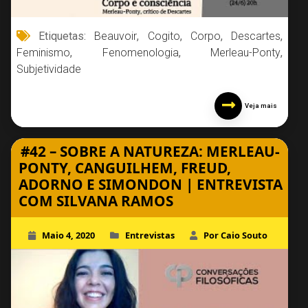
Etiquetas:
Beauvoir
,
Cogito
,
Corpo
,
Descartes
,
Feminismo
,
Fenomenologia
,
Merleau-Ponty
,
Subjetividade
Veja mais
#42 – SOBRE A NATUREZA: MERLEAU-
PONTY, CANGUILHEM, FREUD,
ADORNO E SIMONDON | ENTREVISTA
COM SILVANA RAMOS
Maio 4, 2020
Entrevistas
Por Caio Souto