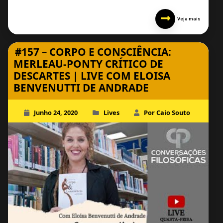
Veja mais
#157 – CORPO E CONSCIÊNCIA:
MERLEAU-PONTY CRÍTICO DE
DESCARTES | LIVE COM ELOISA
BENVENUTTI DE ANDRADE
Junho 24, 2020
Lives
Por Caio Souto