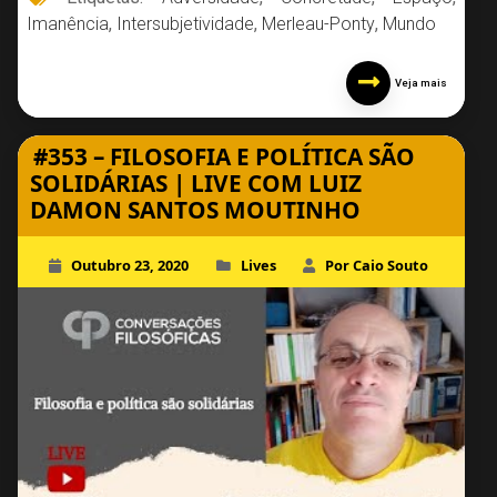
Imanência
,
Intersubjetividade
,
Merleau-Ponty
,
Mundo
Veja mais
#353 – FILOSOFIA E POLÍTICA SÃO
SOLIDÁRIAS | LIVE COM LUIZ
DAMON SANTOS MOUTINHO
Outubro 23, 2020
Lives
Por Caio Souto