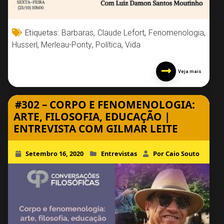
Etiquetas:
Barbaras
,
Claude Lefort
,
Fenomenologia
,
Husserl
,
Merleau-Ponty
,
Política
,
Vida
Veja mais
#302 – CORPO E FENOMENOLOGIA:
ARTE, FILOSOFIA, EDUCAÇÃO |
ENTREVISTA COM GILMAR LEITE
Setembro 16, 2020
Entrevistas
Por Caio Souto