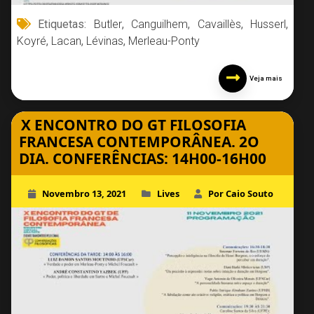
Etiquetas:
Butler
,
Canguilhem
,
Cavaillès
,
Husserl
,
Koyré
,
Lacan
,
Lévinas
,
Merleau-Ponty
Veja mais
X ENCONTRO DO GT FILOSOFIA
FRANCESA CONTEMPORÂNEA. 2O
DIA. CONFERÊNCIAS: 14H00-16H00
Novembro 13, 2021
Lives
Por Caio Souto