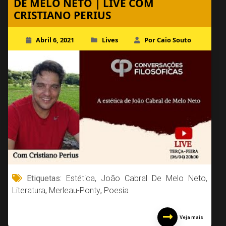
DE MELO NETO | LIVE COM
CRISTIANO PERIUS
Abril 6, 2021
Lives
Por Caio Souto
Etiquetas:
Estética
,
João Cabral De Melo Neto
,
Literatura
,
Merleau-Ponty
,
Poesia
Veja mais