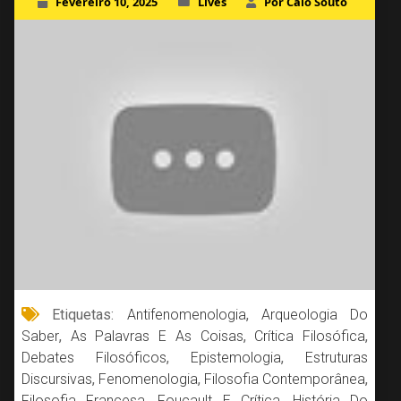
Fevereiro 10, 2025
Lives
Por Caio Souto
Etiquetas:
Antifenomenologia
,
Arqueologia Do
Saber
,
As Palavras E As Coisas
,
Crítica Filosófica
,
Debates Filosóficos
,
Epistemologia
,
Estruturas
Discursivas
,
Fenomenologia
,
Filosofia Contemporânea
,
Filosofia Francesa
,
Foucault E Crítica
,
História Do