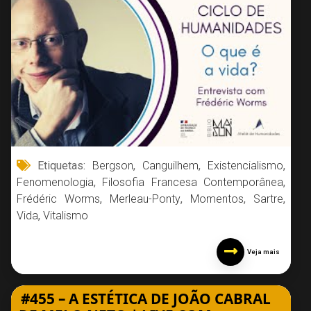
Etiquetas:
Bergson
,
Canguilhem
,
Existencialismo
,
Fenomenologia
,
Filosofia Francesa Contemporânea
,
Frédéric Worms
,
Merleau-Ponty
,
Momentos
,
Sartre
,
Vida
,
Vitalismo
Veja mais
#455 – A ESTÉTICA DE JOÃO CABRAL