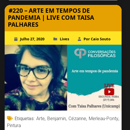
#220 – ARTE EM TEMPOS DE
PANDEMIA | LIVE COM TAISA
PALHARES
Julho 27, 2020
Lives
Por Caio Souto
Etiquetas:
Arte
,
Benjamin
,
Cézanne
,
Merleau-Ponty
,
Pintura