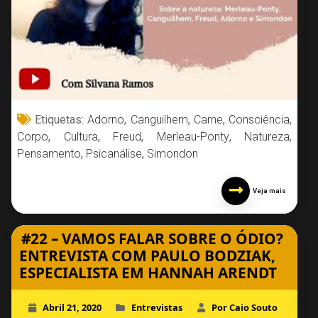
Etiquetas:
Adorno
,
Canguilhem
,
Carne
,
Consciência
,
Corpo
,
Cultura
,
Freud
,
Merleau-Ponty
,
Natureza
,
Pensamento
,
Psicanálise
,
Simondon
Veja mais
#22 – VAMOS FALAR SOBRE O ÓDIO?
ENTREVISTA COM PAULO BODZIAK,
ESPECIALISTA EM HANNAH ARENDT
Abril 21, 2020
Entrevistas
Por Caio Souto