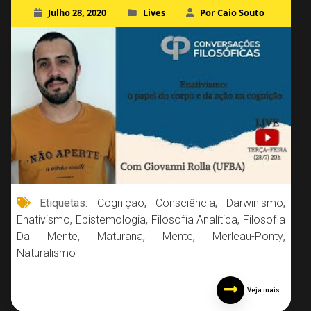
Julho 28, 2020
Lives
Por Caio Souto
Etiquetas:
Cognição
,
Consciência
,
Darwinismo
,
Enativismo
,
Epistemologia
,
Filosofia Analítica
,
Filosofia
Da Mente
,
Maturana
,
Mente
,
Merleau-Ponty
,
Naturalismo
Veja mais