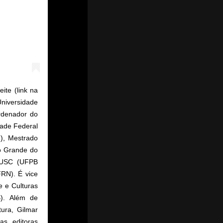
ite (link na
Universidade
rdenador do
dade Federal
6), Mestrado
o Grande do
EDUSC (UFPB
RN). É vice
 e Culturas
). Além de
tura, Gilmar
as editoras