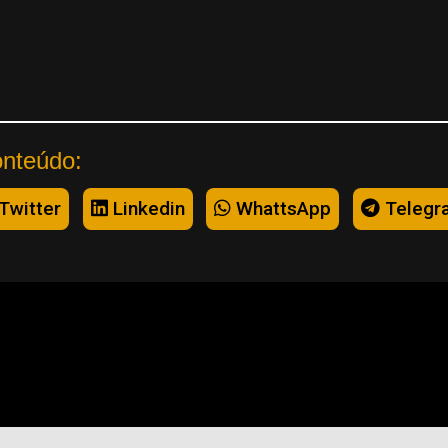
onteúdo:
Twitter
Linkedin
WhattsApp
Telegr