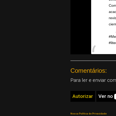
Com
aca
rev
cien
⠀ _
#Me
#lit
A po
Comentários:
Para ler e enviar co
Autorizar
Ver no
Nossa Política de Privacidade