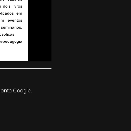
dois livros
blicados em
 em eventos
 seminários.
osóficas ⠀
#pedagogia
 4:01am PDT
conta Google.