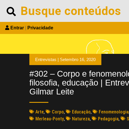
Entrar
|
Privacidade
Entrevistas |
Setembro 16, 2020
#302 – Corpo e fenomenolo
filosofia, educação | Entre
Gilmar Leite
Arte
,
Corpo
,
Educação
,
Fenomenologia
Merleau-Ponty
,
Natureza
,
Pedagogia
,
S