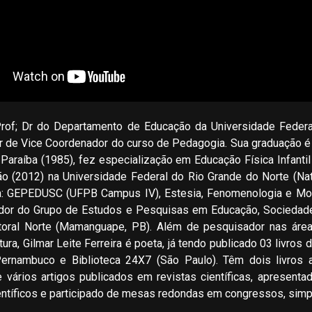
 Prof; Dr do Departamento de Educação da Universidade Federa
r de Vice Coordenador do curso de Pedagogia. Sua graduação é
Paraíba (1985), fez especialização em Educação Física Infanti
 (2012) na Universidade Federal do Rio Grande do Norte (Nata
: GEPEDUSC (UFPB Campus IV), Estesia, Fenomenologia e Mov
ador do Grupo de Estudos e Pesquisas em Educação, Sociedad
toral Norte (Mamanguape, PB). Além de pesquisador nas áreas
ura, Gilmar Leite Ferreira é poeta, já tendo publicado 03 livros
ernambuco e Biblioteca 24X7 (São Paulo). Têm dois livros
 vários artigos publicados em revistas científicas, apresenta
entíficos e participado de mesas redondas em congressos, simp