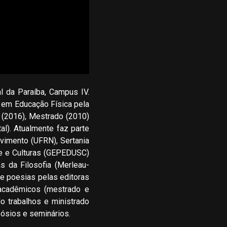
l da Paraíba, Campus IV.
 em Educação Física pela
l (2016), Mestrado (2010)
l). Atualmente faz parte
imento (UFRN), Sertania
e e Culturas (GEPEDUSC)
 da Filosofia (Merleau-
 de poesias pelas editoras
 acadêmicos (mestrado e
do trabalhos e ministrado
ósios e seminários.