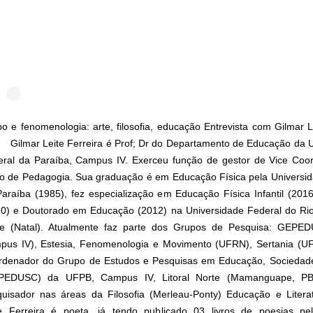
o e fenomenologia: arte, filosofia, educação Entrevista com Gilmar Le
 ⠀ Gilmar Leite Ferreira é Prof; Dr do Departamento de Educação da 
eral da Paraíba, Campus IV. Exerceu função de gestor de Vice Coo
o de Pedagogia. Sua graduação é em Educação Física pela Universi
araíba (1985), fez especialização em Educação Física Infantil (201
10) e Doutorado em Educação (2012) na Universidade Federal do Ri
te (Natal). Atualmente faz parte dos Grupos de Pesquisa: GEP
pus IV), Estesia, Fenomenologia e Movimento (UFRN), Sertania (UF
rdenador do Grupo de Estudos e Pesquisas em Educação, Sociedade
PEDUSC) da UFPB, Campus IV, Litoral Norte (Mamanguape, PB
uisador nas áreas da Filosofia (Merleau-Ponty) Educação e Litera
te Ferreira é poeta, já tendo publicado 03 livros de poesias pel