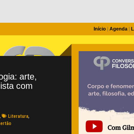
Início
|
Agenda
|
L
gia: arte,
vista com
,
Literatura
,
ertão