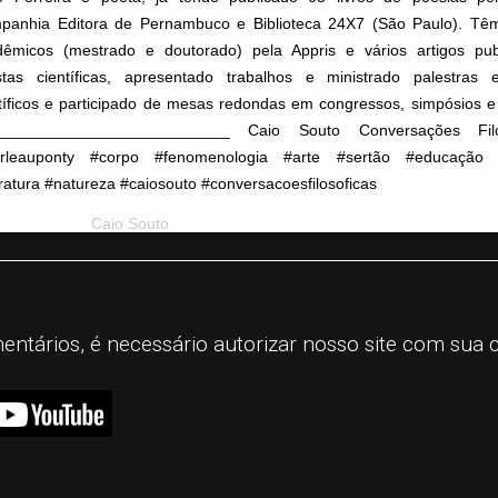
panhia Editora de Pernambuco e Biblioteca 24X7 (São Paulo). Têm 
dêmicos (mestrado e doutorado) pela Appris e vários artigos pu
istas científicas, apresentado trabalhos e ministrado palestras
tíficos e participado de mesas redondas em congressos, simpósios e
_________________________ Caio Souto Conversações Fil
rleauponty #corpo #fenomenologia #arte #sertão #educação 
eratura #natureza #caiosouto #conversacoesfilosoficas
st shared by
Caio Souto
(@conversacoesfilosoficas) on
Sep 16, 2020 at
mentários, é necessário autorizar nosso site com sua 