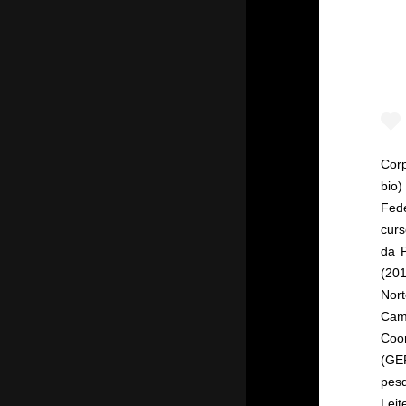
Corp
bio)
Fed
curs
da P
(20
Nor
Cam
Coo
(GE
pesq
Lei