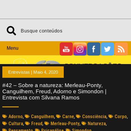
Menu
Entrevistas |
Maio 4, 2020
#42 – Sobre a natureza: Merleau-Ponty,
Canguilhem, Freud, Adorno e Simondon |
Entrevista com Silvana Ramos
Adorno
,
Canguilhem
,
Carne
,
Consciência
,
Corpo
,
Cultura
,
Freud
,
Merleau-Ponty
,
Natureza
,
Pensamento
,
Psicanálise
,
Simondon