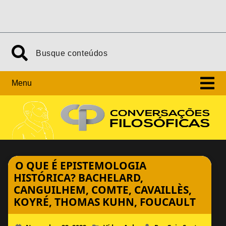
Skip
Search
to
content
Menu
O QUE É EPISTEMOLOGIA
HISTÓRICA? BACHELARD,
CANGUILHEM, COMTE, CAVAILLÈS,
KOYRÉ, THOMAS KUHN, FOUCAULT