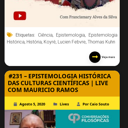
Etiquetas:
Ciência
,
Epistemologia
,
Epistemologia
Histórica
,
História
,
Koyré
,
Lucien Febvre
,
Thomas Kuhn
Veja mais
#231 – EPISTEMOLOGIA HISTÓRICA
DAS CULTURAS CIENTÍFICAS | LIVE
COM MAURICIO RAMOS
Agosto 5, 2020
Lives
Por Caio Souto