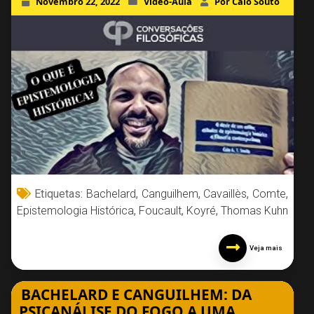
Novembro 22, 2022
Vídeo-Aula
Por Caio Souto
Etiquetas:
Bachelard
,
Canguilhem
,
Cavaillès
,
Comte
,
Epistemologia Histórica
,
Foucault
,
Koyré
,
Thomas Kuhn
Veja mais
BACHELARD E CANGUILHEM: DA
PSICANÁLISE DO FOGO A UMA