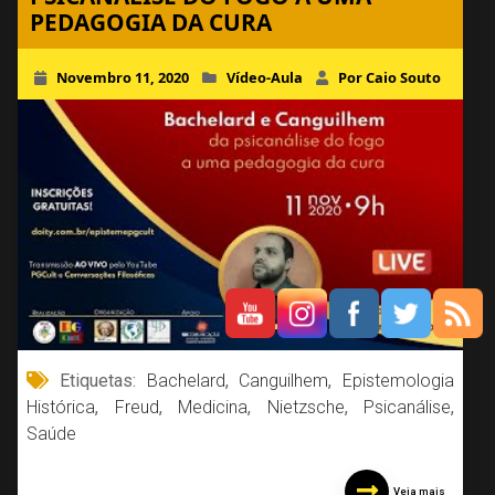
PEDAGOGIA DA CURA
Novembro 11, 2020
Vídeo-Aula
Por Caio Souto
Etiquetas:
Bachelard
,
Canguilhem
,
Epistemologia
Histórica
,
Freud
,
Medicina
,
Nietzsche
,
Psicanálise
,
Saúde
Veja mais