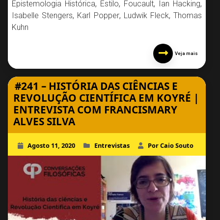
Epistemologia Histórica
,
Estilo
,
Foucault
,
Ian Hacking
,
Isabelle Stengers
,
Karl Popper
,
Ludwik Fleck
,
Thomas
Kuhn
Veja mais
#241 – HISTÓRIA DAS CIÊNCIAS E
REVOLUÇÃO CIENTÍFICA EM KOYRÉ |
ENTREVISTA COM FRANCISMARY
ALVES SILVA
Agosto 11, 2020
Entrevistas
Por Caio Souto