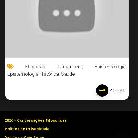
Etiquetas:
Canguilhem
,
Epistemologia
,
Epistemologia Histórica
,
Saúde
Veja mais
2026 - Conversações Filosóficas
Política de Privacidade
Projeto de
Caio Souto