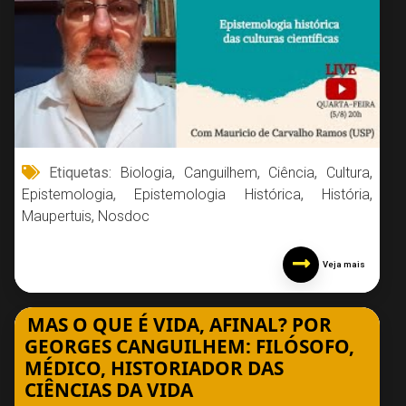
Etiquetas:
Biologia
,
Canguilhem
,
Ciência
,
Cultura
,
Epistemologia
,
Epistemologia Histórica
,
História
,
Maupertuis
,
Nosdoc
Veja mais
MAS O QUE É VIDA, AFINAL? POR
GEORGES CANGUILHEM: FILÓSOFO,
MÉDICO, HISTORIADOR DAS
CIÊNCIAS DA VIDA