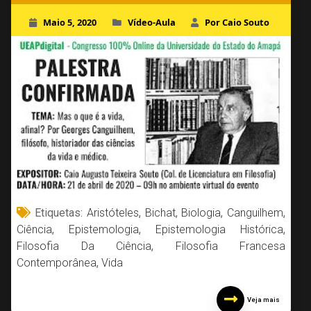
Maio 5, 2020
Vídeo-Aula
Por Caio Souto
Etiquetas:
Aristóteles
,
Bichat
,
Biologia
,
Canguilhem
,
Ciência
,
Epistemologia
,
Epistemologia Histórica
,
Filosofia Da Ciência
,
Filosofia Francesa
Contemporânea
,
Vida
Veja mais