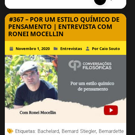
#367 – POR UM ESTILO QUÍMICO DE
PENSAMENTO | ENTREVISTA COM
RONEI MOCELLIN
Novembro 1, 2020
Entrevistas
Por Caio Souto
Etiquetas:
Bachelard
,
Bernard Stiegler
,
Bernardette