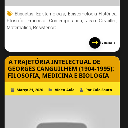
Etiquetas:
Epistemologia
,
Epistemologia Histórica
,
Filosofia Francesa Contemporânea
,
Jean Cavaillès
,
Matemática
,
Resistência
Veja mais
A TRAJETÓRIA INTELECTUAL DE
GEORGES CANGUILHEM (1904-1995):
FILOSOFIA, MEDICINA E BIOLOGIA
Março 21, 2020
Vídeo-Aula
Por Caio Souto