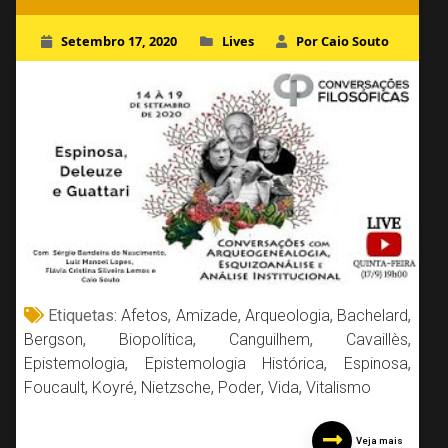
Setembro 17, 2020
Lives
Por Caio Souto
Etiquetas:
Afetos
,
Amizade
,
Arqueologia
,
Bachelard
,
Bergson
,
Biopolítica
,
Canguilhem
,
Cavaillès
,
Epistemologia
,
Epistemologia Histórica
,
Espinosa
,
Foucault
,
Koyré
,
Nietzsche
,
Poder
,
Vida
,
Vitalismo
Veja mais