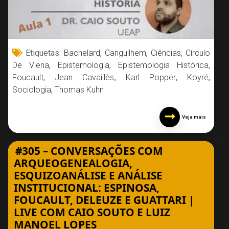
Etiquetas:
Bachelard
,
Canguilhem
,
Ciências
,
Círculo
De Viena
,
Epistemologia
,
Epistemologia Histórica
,
Foucault
,
Jean Cavaillès
,
Karl Popper
,
Koyré
,
Sociologia
,
Thomas Kuhn
Veja mais
#305 – CONVERSAÇÕES COM
ARQUEOGENEALOGIA,
ESQUIZOANÁLISE E ANÁLISE
INSTITUCIONAL: ESPINOSA,
FOUCAULT, DELEUZE E GUATTARI |
LIVE COM CAIO SOUTO E LUIZ
MANOEL LOPES