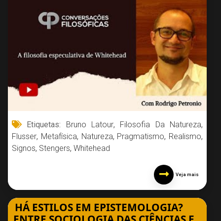
Etiquetas:
Bruno Latour
,
Filosofia Da Natureza
,
Flusser
,
Metafísica
,
Natureza
,
Pragmatismo
,
Realismo
,
Signos
,
Stengers
,
Whitehead
Veja mais
HÁ ESTILOS EM EPISTEMOLOGIA?
ENTRE SOCIOLOGIA DAS CIÊNCIAS E