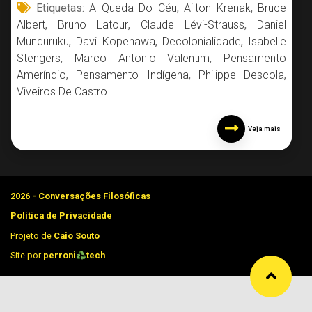
Etiquetas:
A Queda Do Céu
,
Ailton Krenak
,
Bruce
Albert
,
Bruno Latour
,
Claude Lévi-Strauss
,
Daniel
Munduruku
,
Davi Kopenawa
,
Decolonialidade
,
Isabelle
Stengers
,
Marco Antonio Valentim
,
Pensamento
Ameríndio
,
Pensamento Indígena
,
Philippe Descola
,
Viveiros De Castro
Veja mais
2026 - Conversações Filosóficas
Política de Privacidade
Projeto de
Caio Souto
Site por
perroni
tech