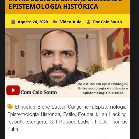
EPISTEMOLOGIA HISTÓRICA
Agosto 24, 2020
Vídeo-Aula
Por Caio Souto
Etiquetas:
Bruno Latour
,
Canguilhem
,
Epistemologia
,
Epistemologia Histórica
,
Estilo
,
Foucault
,
Ian Hacking
,
Isabelle Stengers
,
Karl Popper
,
Ludwik Fleck
,
Thomas
Kuhn