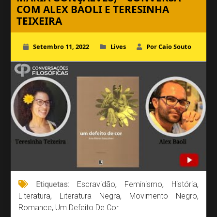
COM ALEX BAOLI E TERESINHA
TEIXEIRA
Setembro 11, 2022
Lives
Por Caio Souto
Etiquetas:
Escravidão
,
Feminismo
,
História
,
Literatura
,
Literatura Negra
,
Movimento Negro
,
Romance
,
Um Defeito De Cor