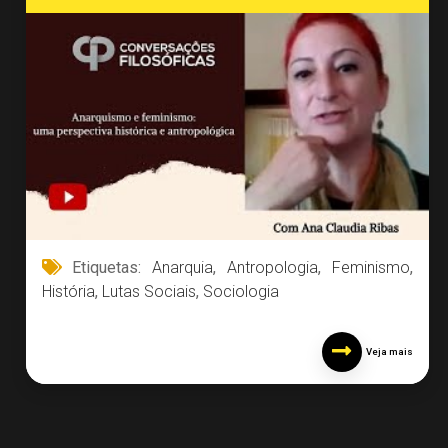
Etiquetas:
Anarquia
,
Antropologia
,
Feminismo
,
História
,
Lutas Sociais
,
Sociologia
Veja mais