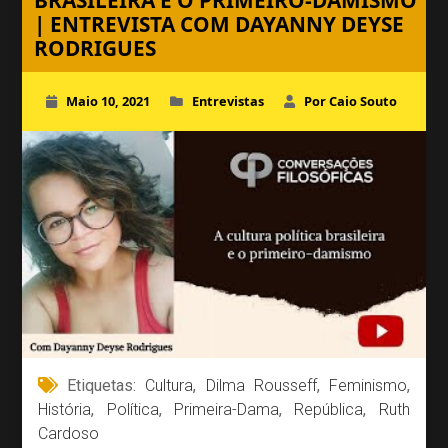
BRASILEIRA E O PRIMEIRO-DAMISMO
| ENTREVISTA COM DAYANNY DEYSE
RODRIGUES
Maio 10, 2021
Entrevistas
Por Caio Souto
Etiquetas:
Cultura
,
Dilma Rousseff
,
Feminismo
,
História
,
Política
,
Primeira-Dama
,
República
,
Ruth
Cardoso