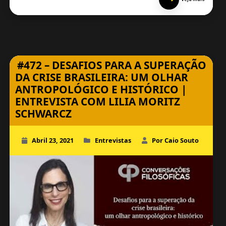
#472 – DESAFIOS PARA A SUPERAÇÃO
DA CRISE BRASILEIRA: UM OLHAR
ANTROPOLÓGICO E HISTÓRICO |
ENTREVISTA COM LILIA MORITZ
SCHWARCZ
Abril 23, 2021
Entrevistas
Por Caio Souto