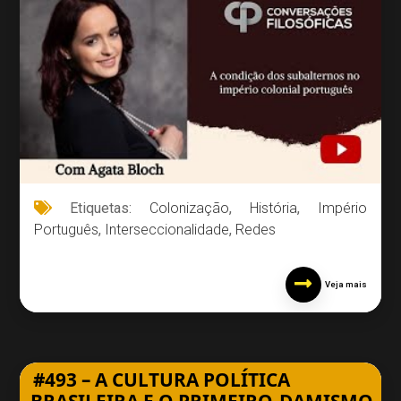
Etiquetas:
Colonização
,
História
,
Império
Português
,
Interseccionalidade
,
Redes
Veja mais
#493 – A CULTURA POLÍTICA