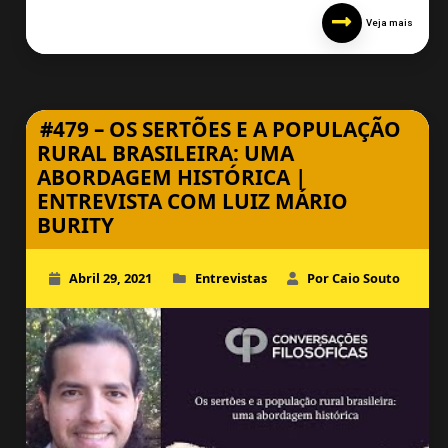
Veja mais
#479 – OS SERTÕES E A POPULAÇÃO
RURAL BRASILEIRA: UMA
ABORDAGEM HISTÓRICA |
ENTREVISTA COM LUIZ MÁRIO
BURITY
Abril 29, 2021
Entrevistas
Por Caio Souto