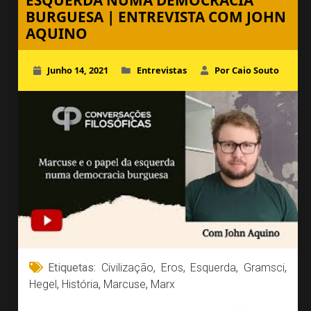
ESQUERDA NUMA DEMOCRACIA
BURGUESA | ENTREVISTA COM JOHN
AQUINO
Junho 14, 2021
Entrevistas
Por Caio Souto
Etiquetas:
Civilização
,
Eros
,
Esquerda
,
Gramsci
,
Hegel
,
História
,
Marcuse
,
Marx