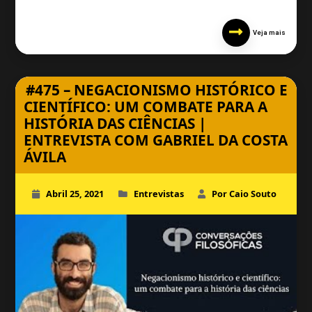
Veja mais
#475 – NEGACIONISMO HISTÓRICO E
CIENTÍFICO: UM COMBATE PARA A
HISTÓRIA DAS CIÊNCIAS |
ENTREVISTA COM GABRIEL DA COSTA
ÁVILA
Abril 25, 2021
Entrevistas
Por Caio Souto