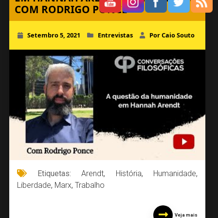
COM RODRIGO PONCE
Setembro 5, 2021
Entrevistas
Por Caio Souto
Etiquetas:
Arendt
,
História
,
Humanidade
,
Liberdade
,
Marx
,
Trabalho
Veja mais