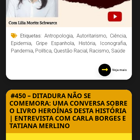
Etiquetas:
Antropologia
,
Autoritarismo
,
Ciência
,
Epidemia
,
Gripe Espanhola
,
História
,
Iconografia
,
Pandemia
,
Política
,
Questão Racial
,
Racismo
,
Saúde
Veja mais
#450 – DITADURA NÃO SE
COMEMORA: UMA CONVERSA SOBRE
O LIVRO HEROÍNAS DESTA HISTÓRIA
| ENTREVISTA COM CARLA BORGES E
TATIANA MERLINO