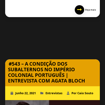
Veja mais
#543 – A CONDIÇÃO DOS
SUBALTERNOS NO IMPÉRIO
COLONIAL PORTUGUÊS |
ENTREVISTA COM AGATA BLOCH
Junho 22, 2021
Entrevistas
Por Caio Souto