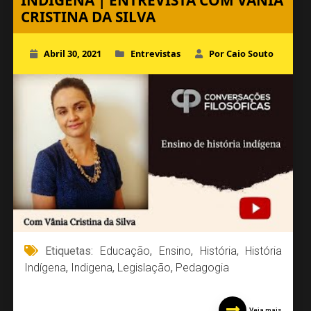
INDÍGENA | ENTREVISTA COM VÂNIA
CRISTINA DA SILVA
Abril 30, 2021
Entrevistas
Por Caio Souto
Etiquetas:
Educação
,
Ensino
,
História
,
História
Indígena
,
Indigena
,
Legislação
,
Pedagogia
Veja mais