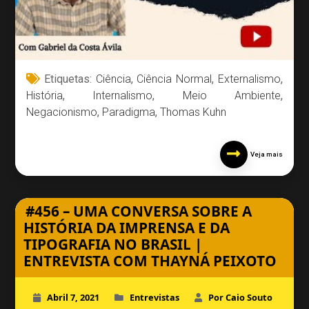
Etiquetas:
Ciência
,
Ciência Normal
,
Externalismo
,
História
,
Internalismo
,
Meio Ambiente
,
Negacionismo
,
Paradigma
,
Thomas Kuhn
Veja mais
#456 – UMA CONVERSA SOBRE A
HISTÓRIA DA IMPRENSA E DA
TIPOGRAFIA NO BRASIL |
ENTREVISTA COM THAYNÁ PEIXOTO
Abril 7, 2021
Entrevistas
Por Caio Souto