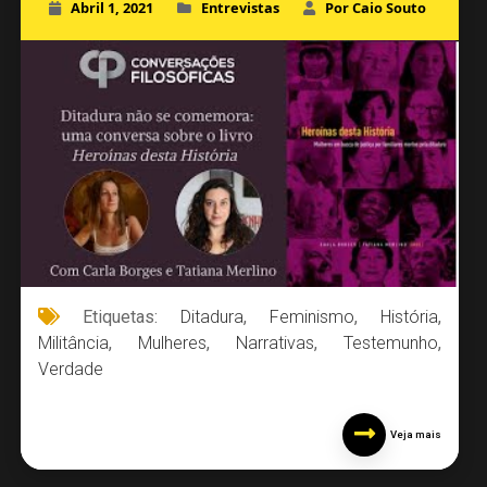
Abril 1, 2021
Entrevistas
Por Caio Souto
Etiquetas:
Ditadura
,
Feminismo
,
História
,
Militância
,
Mulheres
,
Narrativas
,
Testemunho
,
Verdade
Veja mais