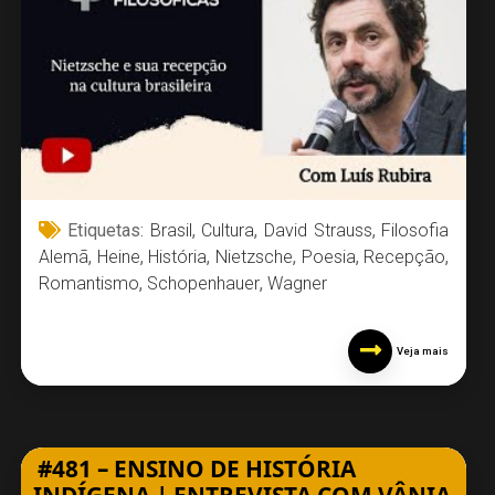
Etiquetas:
Brasil
,
Cultura
,
David Strauss
,
Filosofia
Alemã
,
Heine
,
História
,
Nietzsche
,
Poesia
,
Recepção
,
Romantismo
,
Schopenhauer
,
Wagner
Veja mais
#481 – ENSINO DE HISTÓRIA