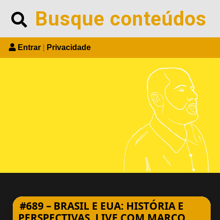
Skip
Search
to
content
Entrar
|
Privacidade
#689 – BRASIL E EUA: HISTÓRIA E
PERSPECTIVAS. LIVE COM MARCO