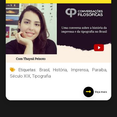
Etiquetas:
Brasil
,
História
,
Imprensa
,
Paraíba
,
Século XIX
,
Tipografia
Veja mais