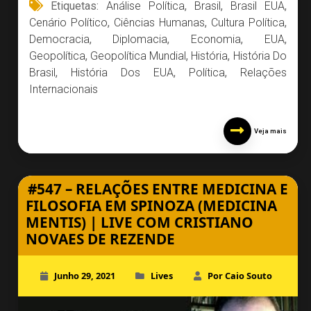
Etiquetas:
Análise Política
,
Brasil
,
Brasil EUA
,
Cenário Político
,
Ciências Humanas
,
Cultura Política
,
Democracia
,
Diplomacia
,
Economia
,
EUA
,
Geopolítica
,
Geopolítica Mundial
,
História
,
História Do
Brasil
,
História Dos EUA
,
Política
,
Relações
Internacionais
Veja mais
#547 – RELAÇÕES ENTRE MEDICINA E
FILOSOFIA EM SPINOZA (MEDICINA
MENTIS) | LIVE COM CRISTIANO
NOVAES DE REZENDE
Junho 29, 2021
Lives
Por Caio Souto