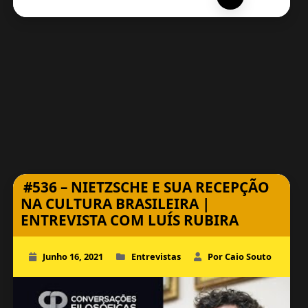
#536 – NIETZSCHE E SUA RECEPÇÃO
NA CULTURA BRASILEIRA |
ENTREVISTA COM LUÍS RUBIRA
Junho 16, 2021
Entrevistas
Por Caio Souto