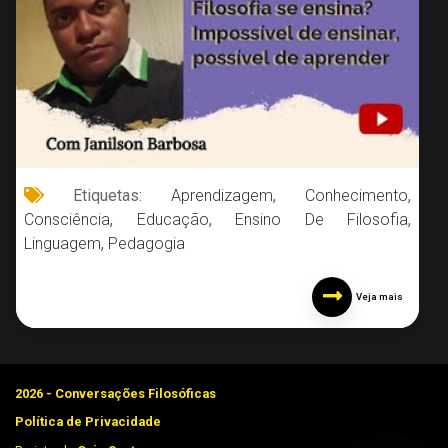
Etiquetas:
Aprendizagem
,
Conhecimento
,
Consciência
,
Educação
,
Ensino De Filosofia
,
Linguagem
,
Pedagogia
Veja mais
2026 - Conversações Filosóficas
Política de Privacidade