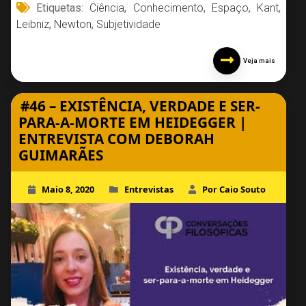
Etiquetas:
Ciência
,
Conhecimento
,
Espaço
,
Kant
,
Leibniz
,
Newton
,
Subjetividade
Veja mais
#46 – EXISTÊNCIA, VERDADE E SER-
PARA-A-MORTE EM HEIDEGGER |
ENTREVISTA COM DEBORAH
GUIMARÃES
Maio 8, 2020
Entrevistas
Por Caio Souto