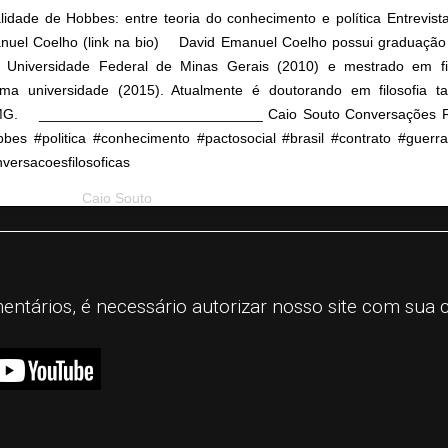
lidade de Hobbes: entre teoria do conhecimento e política Entrevis
uel Coelho (link na bio) ⠀ David Emanuel Coelho possui graduação 
a Universidade Federal de Minas Gerais (2010) e mestrado em fil
ma universidade (2015). Atualmente é doutorando em filosofia 
G. ⠀ ____________________________ Caio Souto Conversações Fi
bes #politica #conhecimento #pactosocial #brasil #contrato #guerr
versacoesfilosoficas
st shared by
Caio Souto
(@conversacoesfilosoficas) on
Aug 20, 2020 at
mentários, é necessário autorizar nosso site com sua 