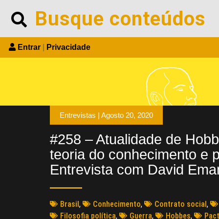
Entrar
|
Privacidade
Entrevistas |
Agosto 20, 2020
#258 – Atualidade de Hobb
teoria do conhecimento e po
Entrevista com David Ema
Brasil
,
Conhecimento
,
Contrato social
,
Filosofia política
,
Guerra
,
Hobbes
,
Pact