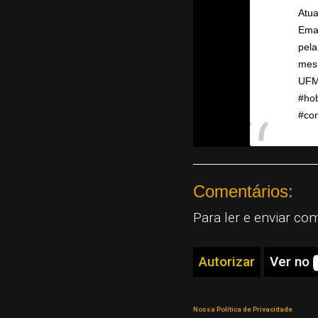
Atua
Eman
pel
mes
UFM
#hob
#con
A po
Comentários:
Para ler e enviar co
Autorizar
Ver no
Nossa Política de Privacidade