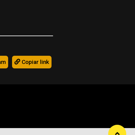
am
Copiar link