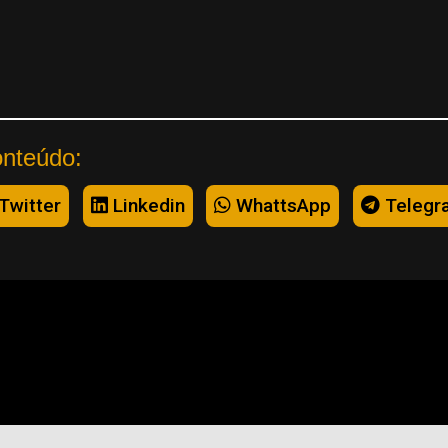
onteúdo:
Twitter
Linkedin
WhattsApp
Telegr