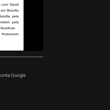
ta com David
em filosofia
osofia pela
também pela
losóficas ⠀
a #caiosouto
 4:01am PDT
conta Google.