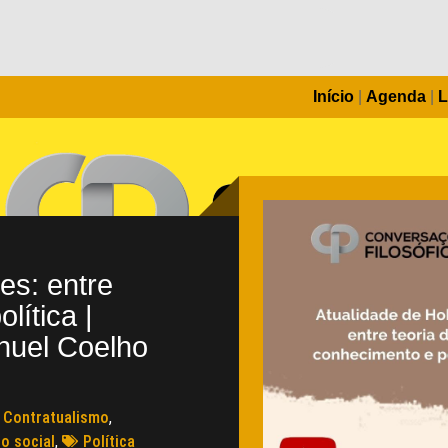
Início
|
Agenda
|
L
es: entre
lítica |
nuel Coelho
Contratualismo
,
o social
,
Política