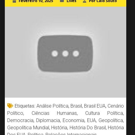
Fevereiro 10, 2025
Lives
Por Caio Souto
Etiquetas:
Análise Política
,
Brasil
,
Brasil EUA
,
Cenário
Político
,
Ciências Humanas
,
Cultura Política
,
Democracia
,
Diplomacia
,
Economia
,
EUA
,
Geopolítica
,
Geopolítica Mundial
,
História
,
História Do Brasil
,
História
Dos EUA
,
Política
,
Relações Internacionais