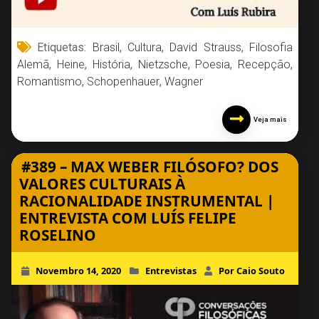
Etiquetas:
Brasil
,
Cultura
,
David Strauss
,
Filosofia
Alemã
,
Heine
,
História
,
Nietzsche
,
Poesia
,
Recepção
,
Romantismo
,
Schopenhauer
,
Wagner
Veja mais
#389 – MAX WEBER FILÓSOFO? DOS
VALORES CULTURAIS À
RACIONALIDADE INSTRUMENTAL |
ENTREVISTA COM LUÍS FELIPE
ROSELINO
Novembro 14, 2020
Entrevistas
Por Caio Souto