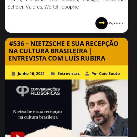
Scheler
,
Valores
,
Wertphilosophie
Veja mais
#536 – NIETZSCHE E SUA RECEPÇÃO
NA CULTURA BRASILEIRA |
ENTREVISTA COM LUÍS RUBIRA
Junho 16, 2021
Entrevistas
Por Caio Souto