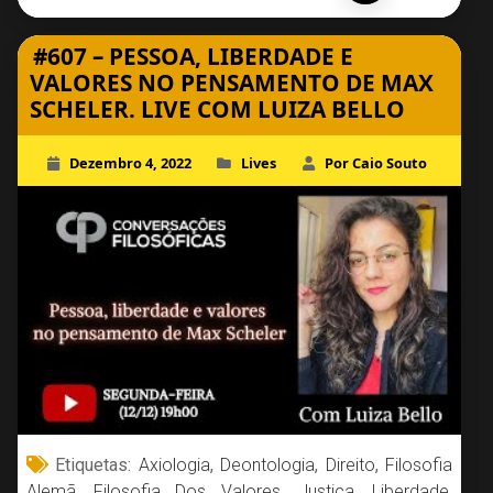
#607 – PESSOA, LIBERDADE E
VALORES NO PENSAMENTO DE MAX
SCHELER. LIVE COM LUIZA BELLO
Dezembro 4, 2022
Lives
Por Caio Souto
Etiquetas:
Axiologia
,
Deontologia
,
Direito
,
Filosofia
Alemã
,
Filosofia Dos Valores
,
Justiça
,
Liberdade
,