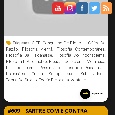
Etiquetas:
CIFP
,
Congresso De Filosofia
,
Crítica Da
Razão
,
Filosofia Alemã
,
Filosofia Contemporânea
,
Filosofia Da Psicanálise
,
Filosofia Do Inconsciente
,
Filosofia E Psicanálise
,
Freud
,
Inconsciente
,
Metafísica
Do Inconsciente
,
Pessimismo Filosófico
,
Psicanálise
,
Psicanálise Crítica
,
Schopenhauer
,
Subjetividade
,
Teoria Do Sujeito
,
Teoria Freudiana
,
Vontade
Veja mais
#609 – SARTRE COM E CONTRA