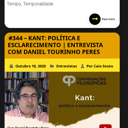
Tempo
,
Temporalidade
Veja mais
#344 – KANT: POLÍTICA E
ESCLARECIMENTO | ENTREVISTA
COM DANIEL TOURINHO PERES
Outubro 18, 2020
Entrevistas
Por Caio Souto