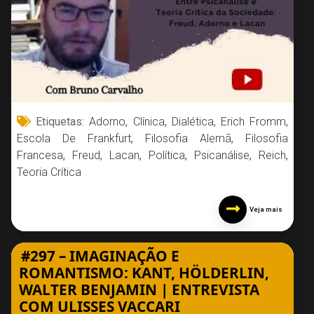
Etiquetas:
Adorno
,
Clínica
,
Dialética
,
Erich Fromm
,
Escola De Frankfurt
,
Filosofia Alemã
,
Filosofia
Francesa
,
Freud
,
Lacan
,
Política
,
Psicanálise
,
Reich
,
Teoria Crítica
Veja mais
#297 – IMAGINAÇÃO E
ROMANTISMO: KANT, HÖLDERLIN,
WALTER BENJAMIN | ENTREVISTA
COM ULISSES VACCARI