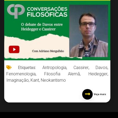
Etiquetas:
Antropologia
,
Cassirer
,
Davos
,
Fenomenologia
,
Filosofia Alemã
,
Heidegger
,
Imaginação
,
Kant
,
Neokantismo
Veja mais