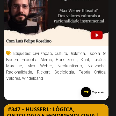
Etiquetas:
Civilização
,
Cultura
,
Dialética
,
Escola De
Baden
,
Filosofia Alemã
,
Horkheimer
,
Kant
,
Lukács
,
Marcuse
,
Max Weber
,
Neokantismo
,
Nietzsche
,
Racionalidade
,
Rickert
,
Sociologia
,
Teoria Crítica
,
Valores
,
Windelband
Veja mais
#347 – HUSSERL: LÓGICA,
ONTOLOGIA E FENOMENOLOGIA |