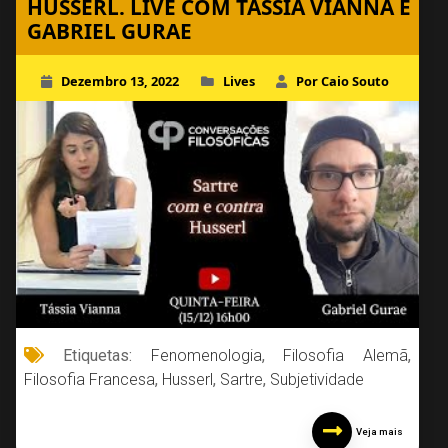
HUSSERL. LIVE COM TÁSSIA VIANNA E
GABRIEL GURAE
Dezembro 13, 2022
Lives
Por Caio Souto
Etiquetas:
Fenomenologia
,
Filosofia Alemã
,
Filosofia Francesa
,
Husserl
,
Sartre
,
Subjetividade
Veja mais