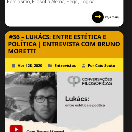
Feminismo
,
Filosofia Alemã
,
Hegel
,
Lógica
Veja mais
#36 – LUKÁCS: ENTRE ESTÉTICA E
POLÍTICA | ENTREVISTA COM BRUNO
MORETTI
Abril 28, 2020
Entrevistas
Por Caio Souto