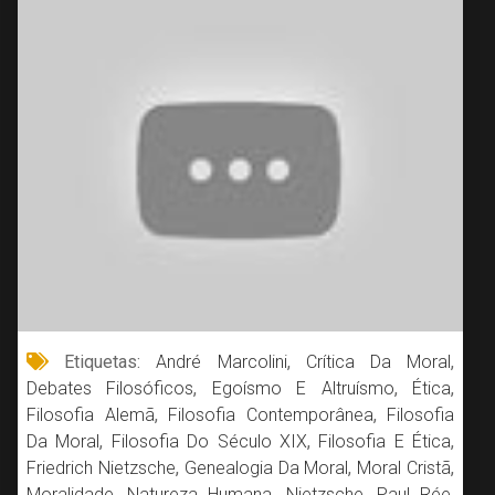
Etiquetas:
André Marcolini
,
Crítica Da Moral
,
Debates Filosóficos
,
Egoísmo E Altruísmo
,
Ética
,
Filosofia Alemã
,
Filosofia Contemporânea
,
Filosofia
Da Moral
,
Filosofia Do Século XIX
,
Filosofia E Ética
,
Friedrich Nietzsche
,
Genealogia Da Moral
,
Moral Cristã
,
Moralidade
,
Natureza Humana
,
Nietzsche
,
Paul Rée
,