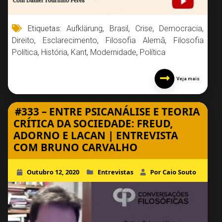
Etiquetas:
Aufklärung
,
Brasil
,
Crise
,
Democracia
,
Direito
,
Esclarecimento
,
Filosofia Alemã
,
Filosofia
Política
,
História
,
Kant
,
Modernidade
,
Política
Veja mais
#333 – ENTRE PSICANÁLISE E TEORIA
CRÍTICA DA SOCIEDADE: FREUD,
ADORNO E LACAN | ENTREVISTA
COM BRUNO CARVALHO
Outubro 12, 2020
Entrevistas
Por Caio Souto