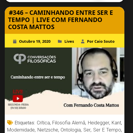
#346 – CAMINHANDO ENTRE SER E
TEMPO | LIVE COM FERNANDO
COSTA MATTOS
Outubro 19, 2020
Lives
Por Caio Souto
Etiquetas:
Crítica
,
Filosofia Alemã
,
Heidegger
,
Kant
,
Modernidade
,
Nietzsche
,
Ontologia
,
Ser
,
Ser E Tempo
,