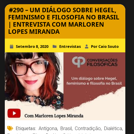
#290 – UM DIÁLOGO SOBRE HEGEL,
FEMINISMO E FILOSOFIA NO BRASIL
| ENTREVISTA COM MARLOREN
LOPES MIRANDA
Setembro 8, 2020
Entrevistas
Por Caio Souto
Etiquetas:
Antígona
,
Brasil
,
Contradição
,
Dialética
,