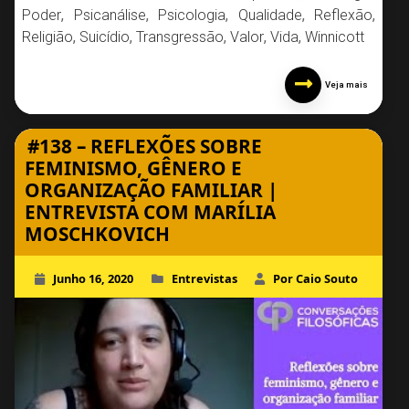
Poder
,
Psicanálise
,
Psicologia
,
Qualidade
,
Reflexão
,
Religião
,
Suicídio
,
Transgressão
,
Valor
,
Vida
,
Winnicott
Veja mais
#138 – REFLEXÕES SOBRE
FEMINISMO, GÊNERO E
ORGANIZAÇÃO FAMILIAR |
ENTREVISTA COM MARÍLIA
MOSCHKOVICH
Junho 16, 2020
Entrevistas
Por Caio Souto