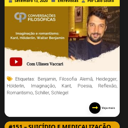
Setembro 13, 2020
Entrevistas
Por Caio Souto
Etiquetas:
Benjamin
,
Filosofia Alemã
,
Heidegger
,
Hölderlin
,
Imaginação
,
Kant
,
Poesia
,
Reflexão
,
Romantismo
,
Schiller
,
Schlegel
Veja mais
#151 – SUICÍDIO E MEDICALIZAÇÃO