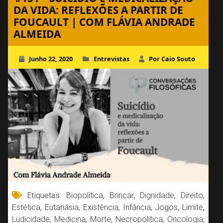
DA VIDA: REFLEXÕES A PARTIR DE
FOUCAULT | COM FLÁVIA ANDRADE
ALMEIDA
Junho 22, 2020
Entrevistas
Por Caio Souto
Etiquetas:
Biopolítica
,
Brincar
,
Dignidade
,
Direito
,
Estética
,
Eutanásia
,
Existência
,
Infância
,
Jogos
,
Limite
,
Ludicidade
,
Medicina
,
Morte
,
Necropolítica
,
Oncologia
,