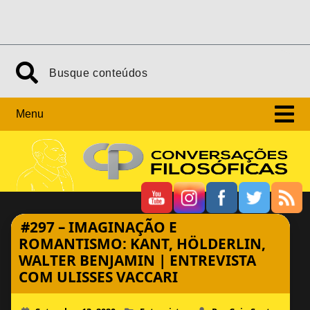
Skip
Search
to
content
Menu
#297 – IMAGINAÇÃO E
ROMANTISMO: KANT, HÖLDERLIN,
WALTER BENJAMIN | ENTREVISTA
COM ULISSES VACCARI