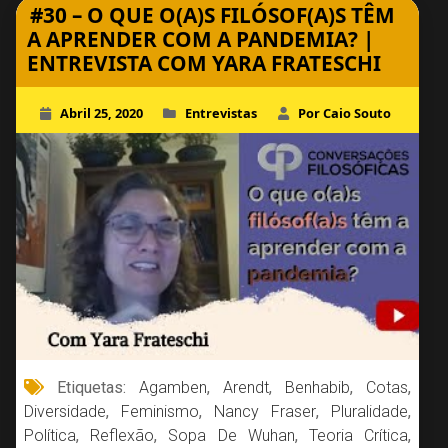
#30 – O QUE O(A)S FILÓSOF(A)S TÊM
A APRENDER COM A PANDEMIA? |
ENTREVISTA COM YARA FRATESCHI
Abril 25, 2020
Entrevistas
Por Caio Souto
Etiquetas:
Agamben
,
Arendt
,
Benhabib
,
Cotas
,
Diversidade
,
Feminismo
,
Nancy Fraser
,
Pluralidade
,
Política
,
Reflexão
,
Sopa De Wuhan
,
Teoria Crítica
,