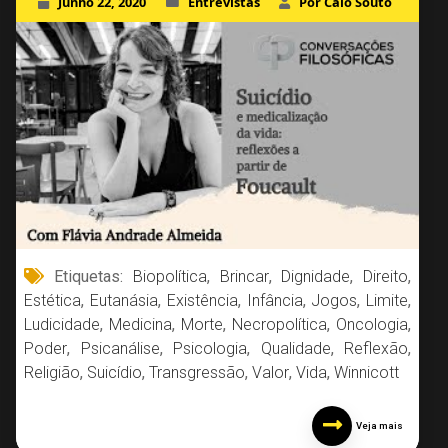
Junho 22, 2020
Entrevistas
Por Caio Souto
Etiquetas:
Biopolítica
,
Brincar
,
Dignidade
,
Direito
,
Estética
,
Eutanásia
,
Existência
,
Infância
,
Jogos
,
Limite
,
Ludicidade
,
Medicina
,
Morte
,
Necropolítica
,
Oncologia
,
Poder
,
Psicanálise
,
Psicologia
,
Qualidade
,
Reflexão
,
Religião
,
Suicídio
,
Transgressão
,
Valor
,
Vida
,
Winnicott
Veja mais