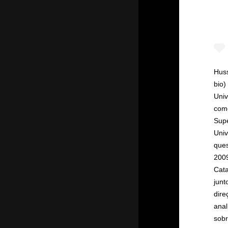
Huss
bio
Uni
com
Sup
Uni
ques
2009
Cat
junt
dire
ana
sob