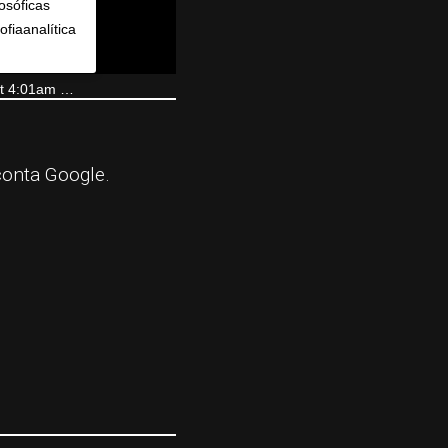
osóficas ⠀
fiaanalítica
 4:01am PDT
conta Google.