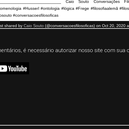
___________________________ Caio Souto Conversações Fil
omenologia #Husserl #ontologia #lógica #Frege #filosofiaalemã #filoso
osouto #conversacoesfilosoficas
st shared by
Caio Souto
(@conversacoesfilosoficas) on
Oct 20, 2020 at
mentários, é necessário autorizar nosso site com sua 