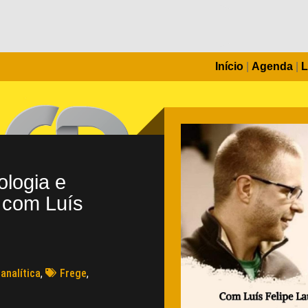
Início
|
Agenda
|
L
ologia e
a com Luís
 analítica
,
Frege
,