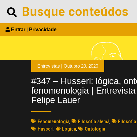
Entrar
|
Privacidade
Entrevistas |
Outubro 20, 2020
#347 – Husserl: lógica, ont
fenomenologia | Entrevist
Felipe Lauer
Fenomenologia
,
Filosofia alemã
,
Filosofia
Husserl
,
Lógica
,
Ontologia