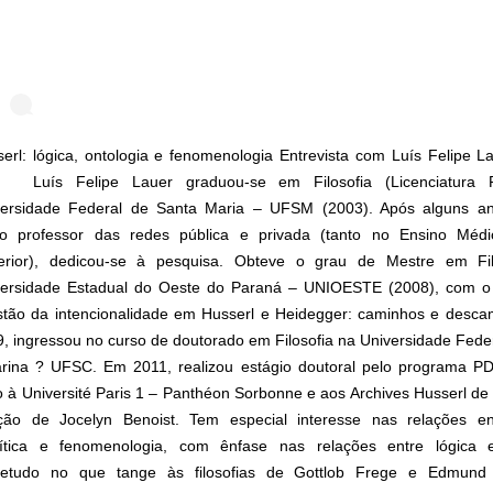
erl: lógica, ontologia e fenomenologia Entrevista com Luís Felipe La
) ⠀ Luís Felipe Lauer graduou-se em Filosofia (Licenciatura 
versidade Federal de Santa Maria – UFSM (2003). Após alguns a
o professor das redes pública e privada (tanto no Ensino Mé
erior), dedicou-se à pesquisa. Obteve o grau de Mestre em Fil
versidade Estadual do Oeste do Paraná – UNIOESTE (2008), com o 
tão da intencionalidade em Husserl e Heidegger: caminhos e desca
, ingressou no curso de doutorado em Filosofia na Universidade Fede
arina ? UFSC. Em 2011, realizou estágio doutoral pelo programa P
o à Université Paris 1 – Panthéon Sorbonne e aos Archives Husserl de 
ção de Jocelyn Benoist. Tem especial interesse nas relações entr
lítica e fenomenologia, com ênfase nas relações entre lógica e
retudo no que tange às filosofias de Gottlob Frege e Edmund