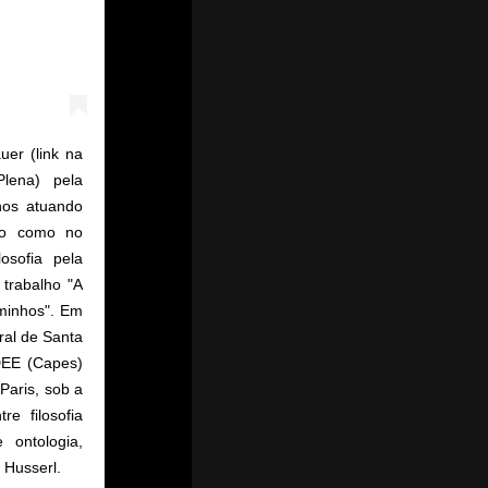
uer (link na
Plena) pela
nos atuando
dio como no
osofia pela
trabalho "A
minhos". Em
ral de Santa
DEE (Capes)
Paris, sob a
e filosofia
 ontologia,
 Husserl. ⠀