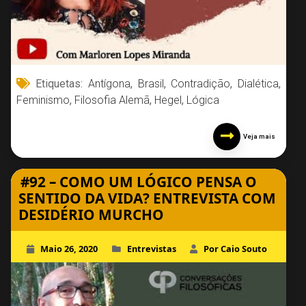
Etiquetas:
Antígona
,
Brasil
,
Contradição
,
Dialética
,
Feminismo
,
Filosofia Alemã
,
Hegel
,
Lógica
Veja mais
#92 – COMO UM LÓGICO PENSA O
SENTIDO DA VIDA? ENTREVISTA COM
DESIDÉRIO MURCHO
Maio 26, 2020
Entrevistas
Por Caio Souto