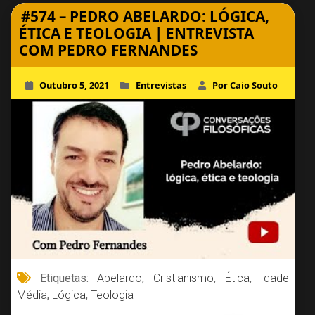
#574 – PEDRO ABELARDO: LÓGICA,
ÉTICA E TEOLOGIA | ENTREVISTA
COM PEDRO FERNANDES
Outubro 5, 2021
Entrevistas
Por Caio Souto
Etiquetas:
Abelardo
,
Cristianismo
,
Ética
,
Idade
Média
,
Lógica
,
Teologia