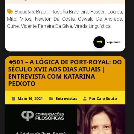
Etiquetas:
Brasil
,
Filosofia Brasileira
,
Husserl
,
Lógica
,
Mito
,
Mitos
,
Newton Da Costa
,
Oswald De Andrade
,
Quine
,
Vicente Ferreira Da Silva
,
Virada Linguística
Veja mais
#501 – A LÓGICA DE PORT-ROYAL: DO
SÉCULO XVII AOS DIAS ATUAIS |
ENTREVISTA COM KATARINA
PEIXOTO
Maio 16, 2021
Entrevistas
Por Caio Souto