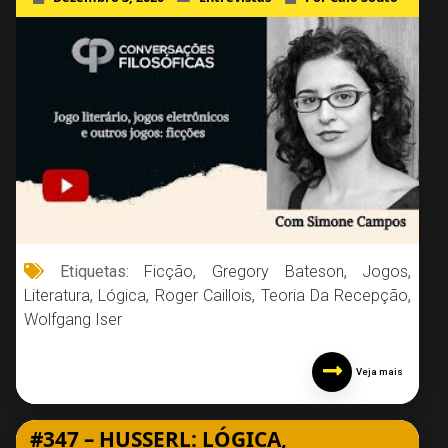
Etiquetas:
Ficção
,
Gregory Bateson
,
Jogos
,
Literatura
,
Lógica
,
Roger Caillois
,
Teoria Da Recepção
,
Wolfgang Iser
Veja mais
#347 – HUSSERL: LÓGICA,