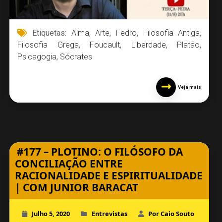
Etiquetas:
Alma
,
Arte
,
Fedro
,
Filosofia Antiga
,
Filosofia Grega
,
Foucault
,
Liberdade
,
Platão
,
Psicagogia
,
Sócrates
Veja mais
#177 – PLOTINO: O FILÓSOFO DA
CONCILIAÇÃO ENTRE
RACIONALIDADE E ESPIRITUALIDADE
| COM JUNIOR BARACAT
Julho 5, 2020
Entrevistas
Por Caio Souto