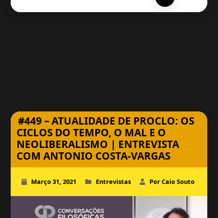
#449 – ATUALIDADE DE PROCLO: OS
CICLOS DO TEMPO, O MAL E O
NEOLIBERALISMO | ENTREVISTA
COM ANTONIO COSTA-VARGAS
Março 31, 2021
Entrevistas
Por Caio Souto