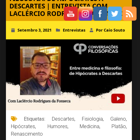
DESCARTES | ENTREVISTA COM
LACLÉRCIO RODRIGUES DA FONSECA
Setembro 3, 2021
Entrevistas
Por Caio Souto
Etiquetas:
Descartes
,
Fisiologia
,
Galeno
,
Hipócrates
,
Humores
,
Medicina
,
Platão
,
Renascimento