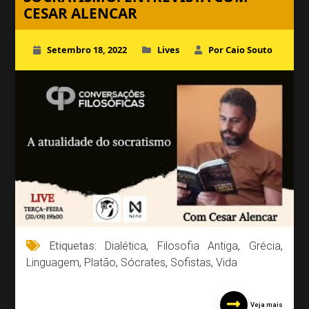
CESAR ALENCAR
Setembro 18, 2022
Lives
Por Caio Souto
Etiquetas:
Dialética
,
Filosofia Antiga
,
Grécia
,
Linguagem
,
Platão
,
Sócrates
,
Sofistas
,
Vida
Veja mais