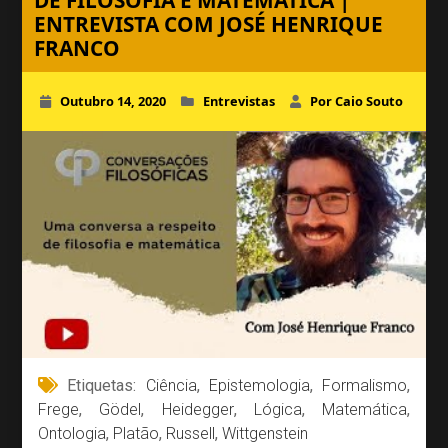
DE FILOSOFIA E MATEMÁTICA |
ENTREVISTA COM JOSÉ HENRIQUE
FRANCO
Outubro 14, 2020
Entrevistas
Por Caio Souto
Etiquetas:
Ciência
,
Epistemologia
,
Formalismo
,
Frege
,
Gödel
,
Heidegger
,
Lógica
,
Matemática
,
Ontologia
,
Platão
,
Russell
,
Wittgenstein