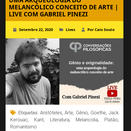
UMA ARQUEOLOGIA DO
MELANCÓLICO CONCEITO DE ARTE |
LIVE COM GABRIEL PINEZI
Setembro 22, 2020
Lives
Por Caio Souto
Etiquetas:
Aristóteles
,
Arte
,
Gênio
,
Goethe
,
Jack
Kerouac
,
Kant
,
Literatura
,
Melancolia
,
Platão
,
Romantismo