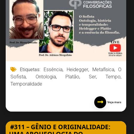
Etiquetas:
Essência
,
Heidegger
,
Metafísica
,
O
Sofista
,
Ontologia
,
Platão
,
Ser
,
Tempo
,
Temporalidade
Veja mais
#311 – GÊNIO E ORIGINALIDADE: