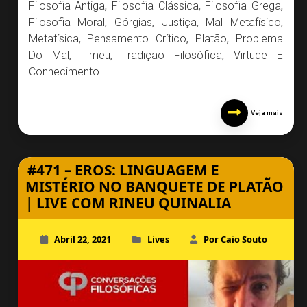
Filosofia Antiga
,
Filosofia Clássica
,
Filosofia Grega
,
Filosofia Moral
,
Górgias
,
Justiça
,
Mal Metafísico
,
Metafísica
,
Pensamento Crítico
,
Platão
,
Problema
Do Mal
,
Timeu
,
Tradição Filosófica
,
Virtude E
Conhecimento
Veja mais
#471 – EROS: LINGUAGEM E
MISTÉRIO NO BANQUETE DE PLATÃO
| LIVE COM RINEU QUINALIA
Abril 22, 2021
Lives
Por Caio Souto