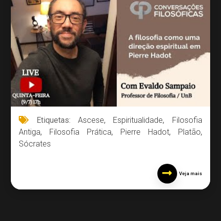
Etiquetas:
Ascese
,
Espiritualidade
,
Filosofia
Antiga
,
Filosofia Prática
,
Pierre Hadot
,
Platão
,
Sócrates
Veja mais