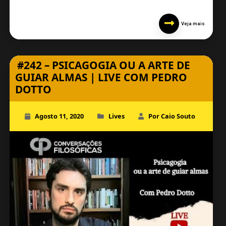
Veja mais
#242 – PSICAGOGIA OU A ARTE DE
GUIAR ALMAS | LIVE COM PEDRO
DOTTO
Agosto 11, 2020
Lives
Por Caio Souto