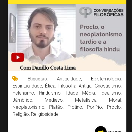
Etiquetas:
Antiguidade
,
Epistemologia
,
Espiritualidade
,
Ética
,
Filosofia Antiga
,
Gnosticismo
,
Helenismo
,
Hinduísmo
,
Idade Média
,
Idealismo
,
Jâmbrico
,
Medievo
,
Metafísica
,
Moral
,
Neoplatonismo
,
Platão
,
Plotino
,
Porfírio
,
Proclo
,
Religião
,
Religiosidade
Veja mais