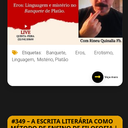
Etiquetas:
​ Banquete
,
​ Eros
,
​ Erotismo
,
Linguagem
,
​ Mistério​
,
Platão
Veja mais
#349 – A ESCRITA LITERÁRIA COMO