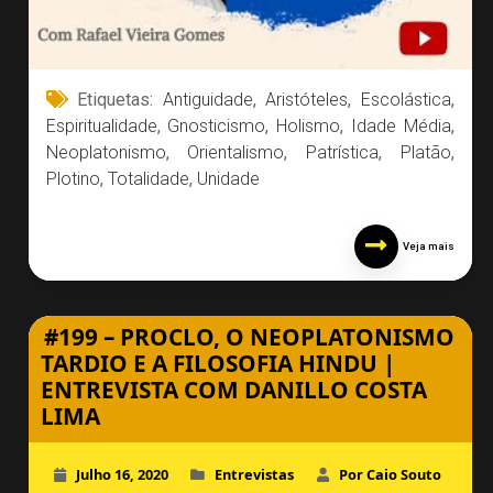
Etiquetas:
Antiguidade
,
Aristóteles
,
Escolástica
,
Espiritualidade
,
Gnosticismo
,
Holismo
,
Idade Média
,
Neoplatonismo
,
Orientalismo
,
Patrística
,
Platão
,
Plotino
,
Totalidade
,
Unidade
Veja mais
#199 – PROCLO, O NEOPLATONISMO
TARDIO E A FILOSOFIA HINDU |
ENTREVISTA COM DANILLO COSTA
LIMA
Julho 16, 2020
Entrevistas
Por Caio Souto