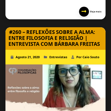
Veja mais
#260 – REFLEXÕES SOBRE A ALMA:
ENTRE FILOSOFIA E RELIGIÃO |
ENTREVISTA COM BÁRBARA FREITAS
Agosto 21, 2020
Entrevistas
Por Caio Souto