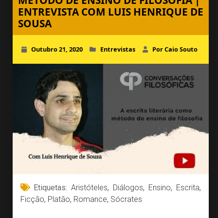
MÉTODO DE ENSINO DE FILOSOFIA |
ENTREVISTA COM LUIS HENRIQUE DE
SOUSA
Outubro 21, 2020
Entrevistas
Por Caio Souto
Etiquetas:
Aristóteles
,
Diálogos
,
Ensino
,
Escrita
,
Ficção
,
Platão
,
Romance
,
Sócrates