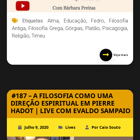
Etiquetas:
Alma
,
Educação
,
Fedro
,
Filosofia
Antiga
,
Filosofia Grega
,
Górgias
,
Platão
,
Psicagogia
,
Religião
,
Timeu
Veja mais
#187 – A FILOSOFIA COMO UMA
DIREÇÃO ESPIRITUAL EM PIERRE
HADOT | LIVE COM EVALDO SAMPAIO
Julho 9, 2020
Lives
Por Caio Souto