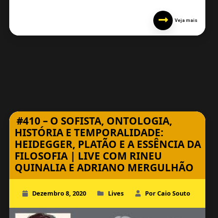
Veja mais
#410 – O SOFISTA, ONTOLOGIA,
HISTÓRIA E TEMPORALIDADE:
HEIDEGGER, PLATÃO E A ESSÊNCIA DA
FILOSOFIA | LIVE COM RINEU
QUINALIA E ADRIANO MERGULHÃO
Dezembro 8, 2020
Lives
Por Caio Souto