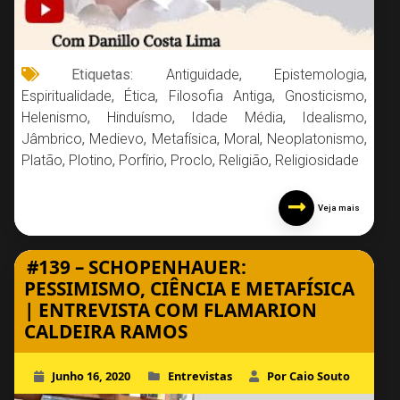
Etiquetas:
Antiguidade
,
Epistemologia
,
Espiritualidade
,
Ética
,
Filosofia Antiga
,
Gnosticismo
,
Helenismo
,
Hinduísmo
,
Idade Média
,
Idealismo
,
Jâmbrico
,
Medievo
,
Metafísica
,
Moral
,
Neoplatonismo
,
Platão
,
Plotino
,
Porfírio
,
Proclo
,
Religião
,
Religiosidade
Veja mais
#139 – SCHOPENHAUER:
PESSIMISMO, CIÊNCIA E METAFÍSICA
| ENTREVISTA COM FLAMARION
CALDEIRA RAMOS
Junho 16, 2020
Entrevistas
Por Caio Souto