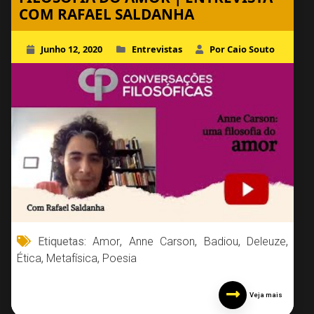
COM RAFAEL SALDANHA
Junho 12, 2020
Entrevistas
Por Caio Souto
Etiquetas:
Amor
,
Anne Carson
,
Badiou
,
Deleuze
,
Ética
,
Metafísica
,
Poesia
Veja mais