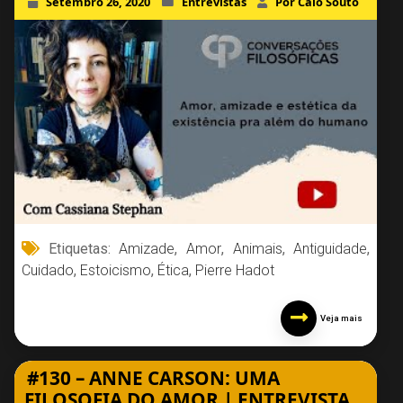
Setembro 26, 2020
Entrevistas
Por Caio Souto
Etiquetas:
Amizade
,
Amor
,
Animais
,
Antiguidade
,
Cuidado
,
Estoicismo
,
Ética
,
Pierre Hadot
Veja mais
#130 – ANNE CARSON: UMA
FILOSOFIA DO AMOR | ENTREVISTA