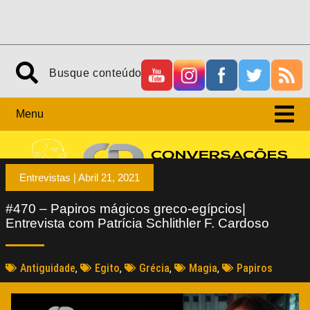
Menu
Entrevistas |
Abril 21, 2021
#470 – Papiros mágicos greco-egípcios|
Entrevista com Patrícia Schlithler F. Cardoso
Antiguidade
,
Egito
,
Grécia
,
Magia
,
Papiros