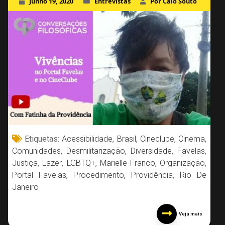
Junho 19, 2020
Entrevistas
Por Caio Souto
Etiquetas:
Acessibilidade
,
Brasil
,
Cineclube
,
Cinema
,
Comunidades
,
Desmilitarização
,
Diversidade
,
Favelas
,
Justiça
,
Lazer
,
LGBTQ+
,
Marielle Franco
,
Organização
,
Portal Favelas
,
Procedimento
,
Providência
,
Rio De
Janeiro
Veja mais