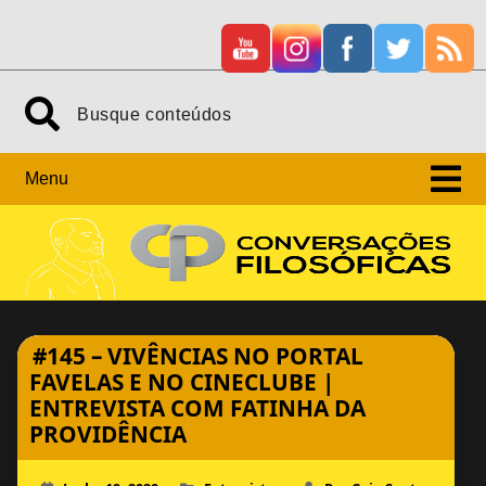
Skip
Search
to
content
Menu
#145 – VIVÊNCIAS NO PORTAL
FAVELAS E NO CINECLUBE |
ENTREVISTA COM FATINHA DA
PROVIDÊNCIA