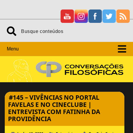
Skip
Search
to
content
Menu
#145 – VIVÊNCIAS NO PORTAL
FAVELAS E NO CINECLUBE |
ENTREVISTA COM FATINHA DA
PROVIDÊNCIA