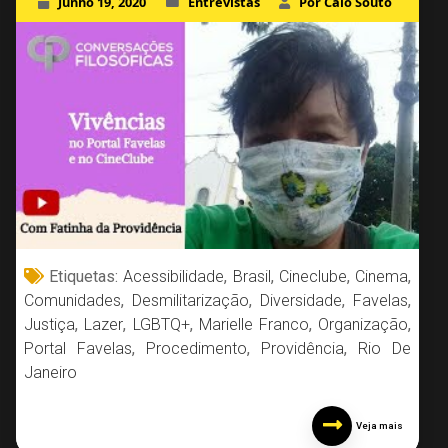
Junho 19, 2020
Entrevistas
Por Caio Souto
Etiquetas:
Acessibilidade
,
Brasil
,
Cineclube
,
Cinema
,
Comunidades
,
Desmilitarização
,
Diversidade
,
Favelas
,
Justiça
,
Lazer
,
LGBTQ+
,
Marielle Franco
,
Organização
,
Portal Favelas
,
Procedimento
,
Providência
,
Rio De
Janeiro
Veja mais