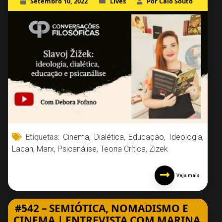
Setembro 10, 2022
Lives
Por Caio Souto
Etiquetas:
Cinema
,
Dialética
,
Educação
,
Ideologia
,
Lacan
,
Marx
,
Psicanálise
,
Teoria Crítica
,
Zizek
Veja mais
#542 – SEMIÓTICA, NOMADISMO E
CINEMA | ENTREVISTA COM MARINA