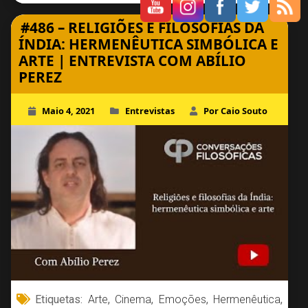
#486 – RELIGIÕES E FILOSOFIAS DA
ÍNDIA: HERMENÊUTICA SIMBÓLICA E
ARTE | ENTREVISTA COM ABÍLIO
PEREZ
Maio 4, 2021
Entrevistas
Por Caio Souto
Etiquetas:
Arte
,
Cinema
,
Emoções
,
Hermenêutica
,