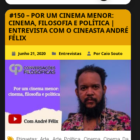
#150 – POR UM CINEMA MENOR:
CINEMA, FILOSOFIA E POLÍTICA |
ENTREVISTA COM O CINEASTA ANDRÉ
FÉLIX
Junho 21, 2020
Entrevistas
Por Caio Souto
Etiquetas:
Arte
,
Arte Política
,
Cinema
,
Cinema Da