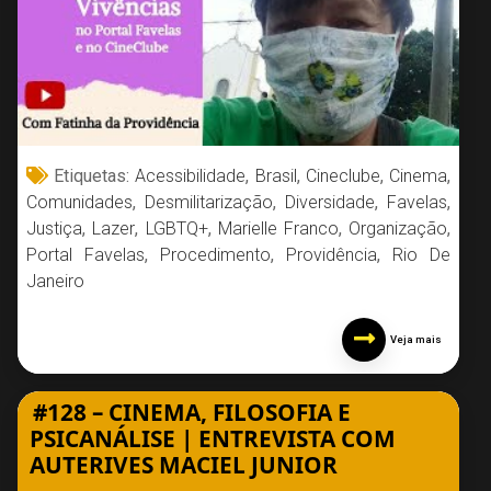
Etiquetas:
Acessibilidade
,
Brasil
,
Cineclube
,
Cinema
,
Comunidades
,
Desmilitarização
,
Diversidade
,
Favelas
,
Justiça
,
Lazer
,
LGBTQ+
,
Marielle Franco
,
Organização
,
Portal Favelas
,
Procedimento
,
Providência
,
Rio De
Janeiro
Veja mais
#128 – CINEMA, FILOSOFIA E
PSICANÁLISE | ENTREVISTA COM
AUTERIVES MACIEL JUNIOR