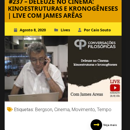
#237 – DELEUZE NO CINEMA:
KINOESTRUTURAS E KRONOGÊNESES
| LIVE COM JAMES ARÊAS
Agosto 8, 2020
Lives
Por Caio Souto
Etiquetas:
Bergson
,
Cinema
,
Movimento
,
Tempo
Veja mais