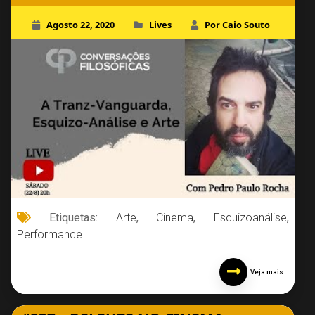
Agosto 22, 2020
Lives
Por Caio Souto
Etiquetas:
Arte
,
Cinema
,
Esquizoanálise
,
Performance
Veja mais