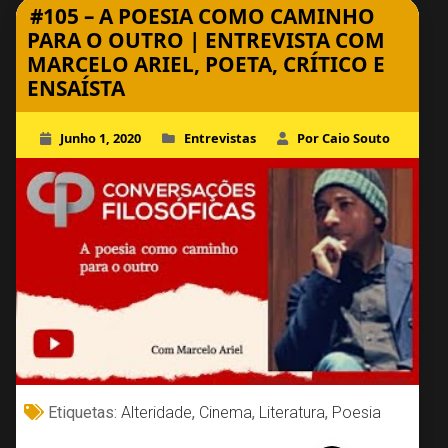
#105 – A POESIA COMO CAMINHO
PARA O OUTRO | ENTREVISTA COM
MARCELO ARIEL, POETA, CRÍTICO E
ENSAÍSTA
Junho 1, 2020
Entrevistas
Por Caio Souto
Etiquetas:
Alteridade
,
Cinema
,
Literatura
,
Poesia