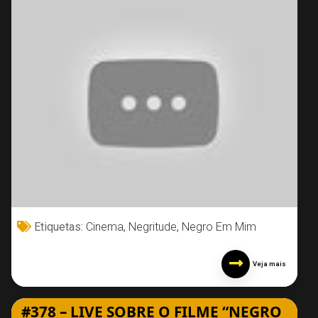
Etiquetas:
Cinema
,
Negritude
,
Negro Em Mim
Veja mais
#378 – LIVE SOBRE O FILME “NEGRO