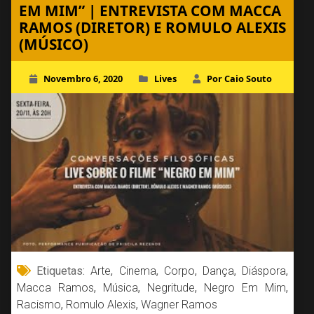
EM MIM” | ENTREVISTA COM MACCA
RAMOS (DIRETOR) E ROMULO ALEXIS
(MÚSICO)
Novembro 6, 2020
Lives
Por Caio Souto
Etiquetas:
Arte
,
Cinema
,
Corpo
,
Dança
,
Diáspora
,
Macca Ramos
,
Música
,
Negritude
,
Negro Em Mim
,
Racismo
,
Romulo Alexis
,
Wagner Ramos