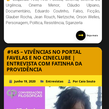
Urgência
,
Cinema Menor
,
Cláudio Ulpiano
,
Documentário
,
Eduardo Coutinho
,
Falso
,
Ficção
,
Glauber Rocha
,
Jean Rouch
,
Nietzsche
,
Orson Welles
,
Personagem
,
Política
,
Resistência
,
Sganzerla
Veja mais
#145 – VIVÊNCIAS NO PORTAL
FAVELAS E NO CINECLUBE |
ENTREVISTA COM FATINHA DA
PROVIDÊNCIA
Junho 19, 2020
Entrevistas
Por Caio Souto