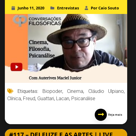
Junho 11, 2020
Entrevistas
Por Caio Souto
Etiquetas:
Biopoder
,
Cinema
,
Cláudio Ulpiano
,
Clínica
,
Freud
,
Guattari
,
Lacan
,
Psicanálise
Veja mais
#117 – DELEUZE E AS ARTES | LIVE