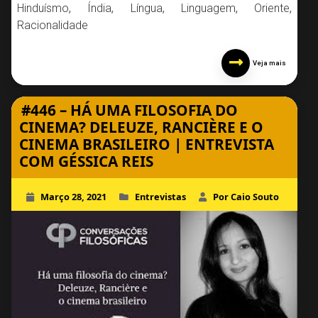
Hinduísmo
,
Índia
,
Língua
,
Linguagem
,
Oriente
,
Racionalidade
Veja mais
#446 – HÁ UMA FILOSOFIA DO
CINEMA? DELEUZE, RANCIÈRE E O
CINEMA BRASILEIRO | ENTREVISTA
COM GÉSSICA REIS
Março 28, 2021
Entrevistas
Por Caio Souto