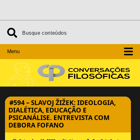
Skip
Search
to
content
Menu
#594 – SLAVOJ ŽIŽEK: IDEOLOGIA,
DIALÉTICA, EDUCAÇÃO E
PSICANÁLISE. ENTREVISTA COM
DEBORA FOFANO