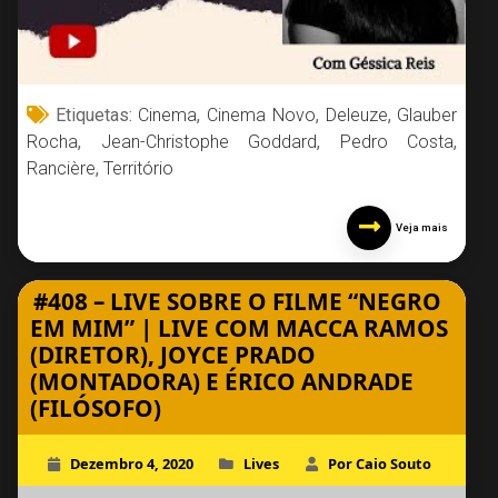
Etiquetas:
Cinema
,
Cinema Novo
,
Deleuze
,
Glauber
Rocha
,
Jean-Christophe Goddard
,
Pedro Costa
,
Rancière
,
Território
Veja mais
#408 – LIVE SOBRE O FILME “NEGRO
EM MIM” | LIVE COM MACCA RAMOS
(DIRETOR), JOYCE PRADO
(MONTADORA) E ÉRICO ANDRADE
(FILÓSOFO)
Dezembro 4, 2020
Lives
Por Caio Souto