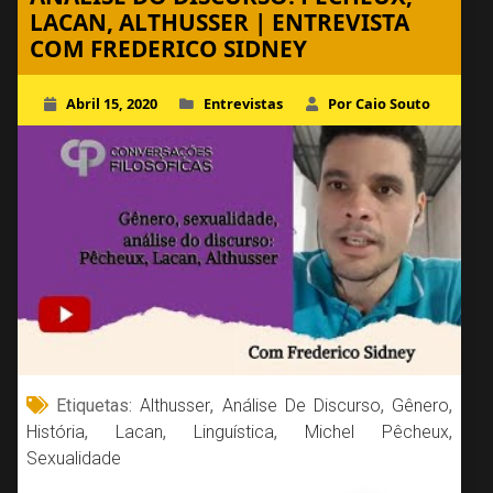
LACAN, ALTHUSSER | ENTREVISTA
COM FREDERICO SIDNEY
Abril 15, 2020
Entrevistas
Por Caio Souto
Etiquetas:
Althusser
,
Análise De Discurso
,
Gênero
,
História
,
Lacan
,
Linguística
,
Michel Pêcheux
,
Sexualidade