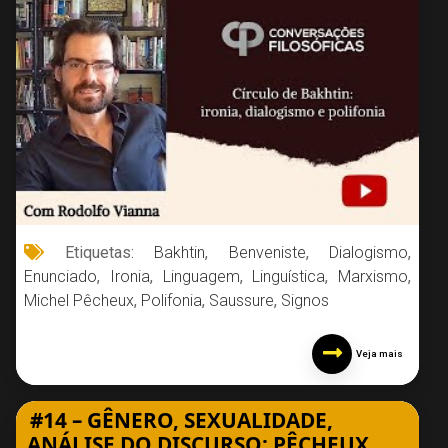
Etiquetas:
Bakhtin
,
Benveniste
,
Dialogismo
,
Enunciado
,
Ironia
,
Linguagem
,
Linguística
,
Marxismo
,
Michel Pêcheux
,
Polifonia
,
Saussure
,
Signos
Veja mais
#14 – GÊNERO, SEXUALIDADE,
ANÁLISE DO DISCURSO: PÊCHEUX,