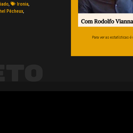
iado
,
Ironia
,
hel Pêcheux
,
Para ver as estatísticas 
eto