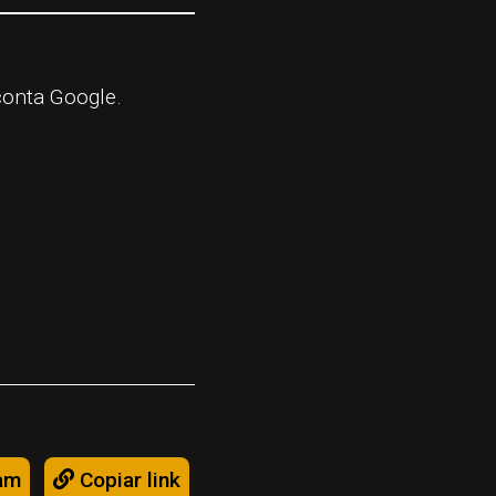
conta Google.
am
Copiar link