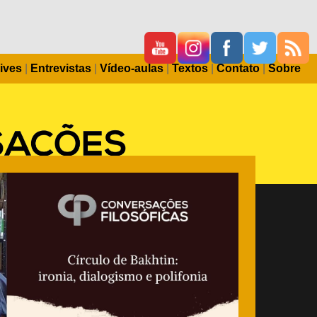
ives
|
Entrevistas
|
Vídeo-aulas
|
Textos
|
Contato
|
Sobre