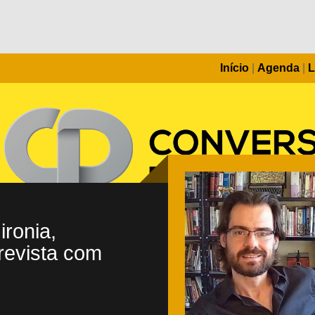
Início
|
Agenda
|
L
ironia,
trevista com