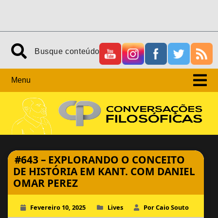
Skip
Search
to
content
Menu
#643 – EXPLORANDO O CONCEITO
DE HISTÓRIA EM KANT. COM DANIEL
OMAR PEREZ
Fevereiro 10, 2025
Lives
Por Caio Souto