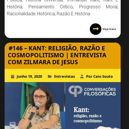
História
,
Pensamento Crítico
,
Progresso Moral
,
Racionalidade Histórica
,
Razão E História
Veja mais
#146 – KANT: RELIGIÃO, RAZÃO E
COSMOPOLITISMO | ENTREVISTA
COM ZILMARA DE JESUS
Junho 19, 2020
Entrevistas
Por Caio Souto