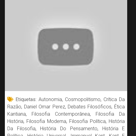
Etiquetas:
Autonomia
,
Cosmopolitismo
,
Crítica Da
Razão
,
Daniel Omar Perez
,
Debates Filosóficos
,
Ética
Kantiana
,
Filosofia Contemporânea
,
Filosofia Da
História
,
Filosofia Moderna
,
Filosofia Política
,
História
Da Filosofia
,
História Do Pensamento
,
História E
Política
,
História Universal
,
Immanuel Kant
,
Kant E