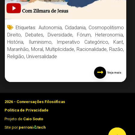
Etiquetas:
Autonomia
,
Cidadania
,
Cosmopolitismo
Direito
,
Debates
,
Diversidade
,
Fórum
,
Heteronomia
,
História
,
Iluminismo
,
Imperativo Categórico
,
Kant
,
Maranhão
,
Moral
,
Multiplicidade
,
Racionalidade
,
Razão
,
Religião
,
Universalidade
Veja mais
2026 - Conversações Filosóficas
Política de Privacidade
Projeto de
Caio Souto
Site por
perroni
tech