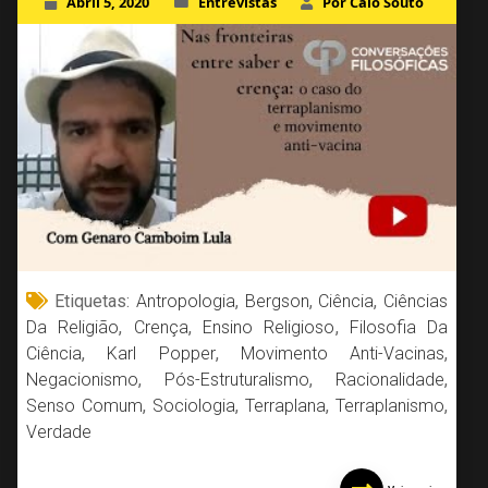
Abril 5, 2020
Entrevistas
Por Caio Souto
Etiquetas:
Antropologia
,
Bergson
,
Ciência
,
Ciências
Da Religião
,
Crença
,
Ensino Religioso
,
Filosofia Da
Ciência
,
Karl Popper
,
Movimento Anti-Vacinas
,
Negacionismo
,
Pós-Estruturalismo
,
Racionalidade
,
Senso Comum
,
Sociologia
,
Terraplana
,
Terraplanismo
,
Verdade