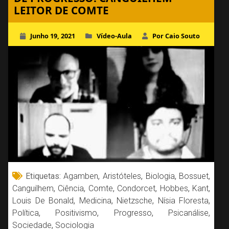
LEITOR DE COMTE
Junho 19, 2021
Vídeo-Aula
Por Caio Souto
Etiquetas:
Agamben
,
Aristóteles
,
Biologia
,
Bossuet
,
Canguilhem
,
Ciência
,
Comte
,
Condorcet
,
Hobbes
,
Kant
,
Louis De Bonald
,
Medicina
,
Nietzsche
,
Nísia Floresta
,
Política
,
Positivismo
,
Progresso
,
Psicanálise
,
Sociedade
,
Sociologia