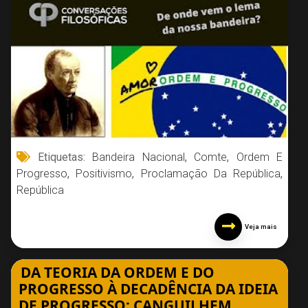
Etiquetas:
Bandeira Nacional
,
Comte
,
Ordem E
Progresso
,
Positivismo
,
Proclamação Da República
,
República
Veja mais
DA TEORIA DA ORDEM E DO
PROGRESSO À DECADÊNCIA DA IDEIA
DE PROGRESSO: CANGUILHEM