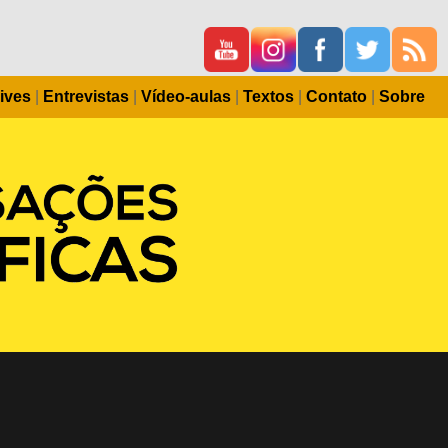
ives
|
Entrevistas
|
Vídeo-aulas
|
Textos
|
Contato
|
Sobre