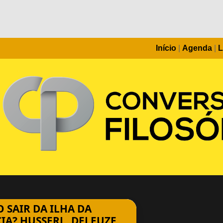
Início
|
Agenda
|
L
O SAIR DA ILHA DA
IA? HUSSERL, DELEUZE,