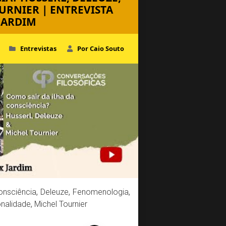
URNIER | ENTREVISTA
JARDIM
Entrevistas
Por Caio Souto
onsciência
,
Deleuze
,
Fenomenologia
,
onalidade
,
Michel Tournier