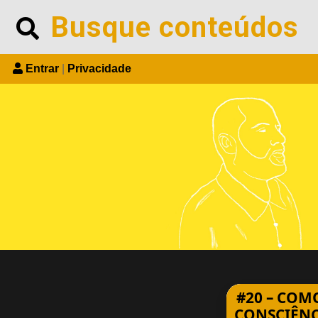
Skip
Search
to
content
Entrar
|
Privacidade
#20 – COM
CONSCIÊNC