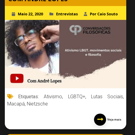
Maio 22, 2020
Entrevistas
Por Caio Souto
Etiquetas:
Ativismo
,
LGBTQ+
,
Lutas Sociais
,
Macapá
,
Nietzsche
Veja mais