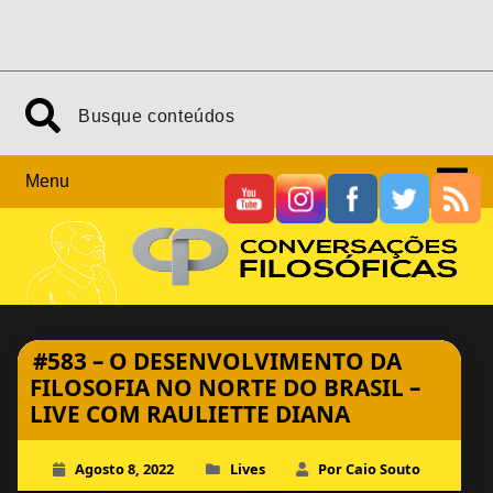
Skip
Search
to
content
Menu
#583 – O DESENVOLVIMENTO DA
FILOSOFIA NO NORTE DO BRASIL –
LIVE COM RAULIETTE DIANA
Agosto 8, 2022
Lives
Por Caio Souto