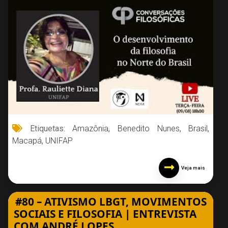
Etiquetas:
Amazônia
,
Benedito Nunes
,
Brasil
,
Macapá
,
UNIFAP
Veja mais
#80 – ATIVISMO LBGT, MOVIMENTOS
SOCIAIS E FILOSOFIA | ENTREVISTA
COM ANDRÉ LOPES