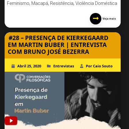
Feminismo
,
Macapá
,
Resistência
,
Violência Doméstica
Veja mais
#28 – PRESENÇA DE KIERKEGAARD
EM MARTIN BUBER | ENTREVISTA
COM BRUNO JOSÉ BEZERRA
Abril 25, 2020
Entrevistas
Por Caio Souto