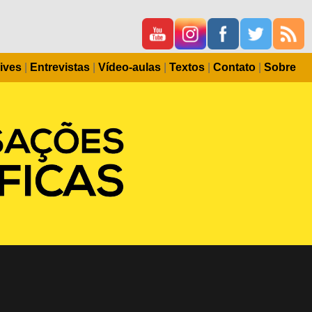
ives
|
Entrevistas
|
Vídeo-aulas
|
Textos
|
Contato
|
Sobre