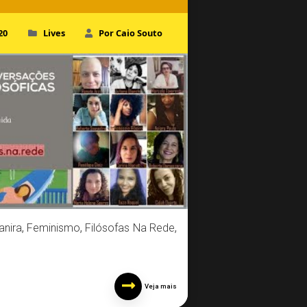
20
Lives
Por Caio Souto
anira
,
Feminismo
,
Filósofas Na Rede
,
Veja mais