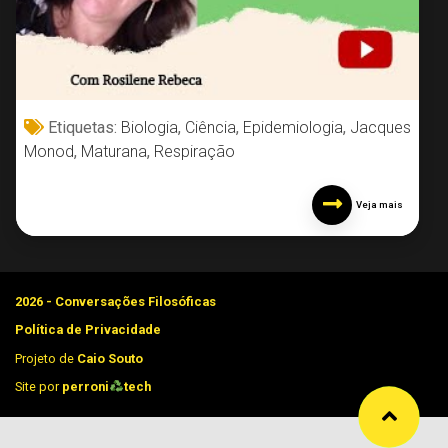
Etiquetas:
Biologia
,
Ciência
,
Epidemiologia
,
Jacques
Monod
,
Maturana
,
Respiração
Veja mais
2026 - Conversações Filosóficas
Política de Privacidade
Projeto de
Caio Souto
Site por
perroni
tech