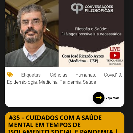
Etiquetas:
Ciências Humanas
,
Covid19
,
Epidemiologia
,
Medicina
,
Pandemia
,
Saúde
Veja mais
#35 – CUIDADOS COM A SAÚDE
MENTAL EM TEMPOS DE
ISOLAMENTO SOCIAL E PANDEMIA |