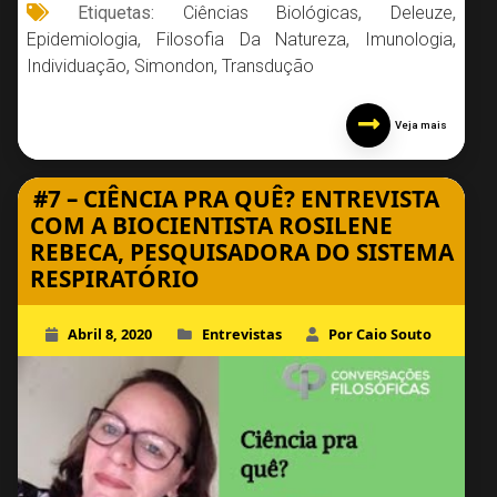
Etiquetas:
Ciências Biológicas
,
Deleuze
,
Epidemiologia
,
Filosofia Da Natureza
,
Imunologia
,
Individuação
,
Simondon
,
Transdução
Veja mais
#7 – CIÊNCIA PRA QUÊ? ENTREVISTA
COM A BIOCIENTISTA ROSILENE
REBECA, PESQUISADORA DO SISTEMA
RESPIRATÓRIO
Abril 8, 2020
Entrevistas
Por Caio Souto