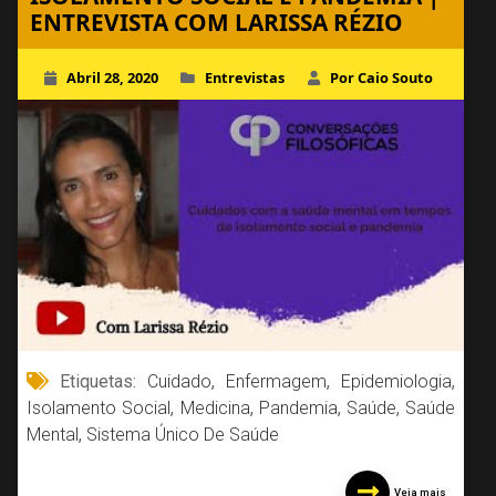
ENTREVISTA COM LARISSA RÉZIO
Abril 28, 2020
Entrevistas
Por Caio Souto
Etiquetas:
Cuidado
,
Enfermagem
,
Epidemiologia
,
Isolamento Social
,
Medicina
,
Pandemia
,
Saúde
,
Saúde
Mental
,
Sistema Único De Saúde
Veja mais