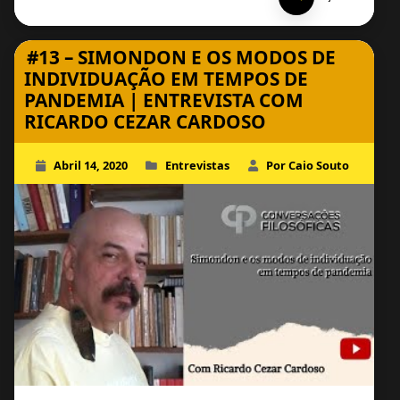
#13 – SIMONDON E OS MODOS DE
INDIVIDUAÇÃO EM TEMPOS DE
PANDEMIA | ENTREVISTA COM
RICARDO CEZAR CARDOSO
Abril 14, 2020
Entrevistas
Por Caio Souto