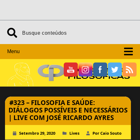
Skip
Search
to
content
Menu
#323 – FILOSOFIA E SAÚDE:
DIÁLOGOS POSSÍVEIS E NECESSÁRIOS
| LIVE COM JOSÉ RICARDO AYRES
Setembro 29, 2020
Lives
Por Caio Souto