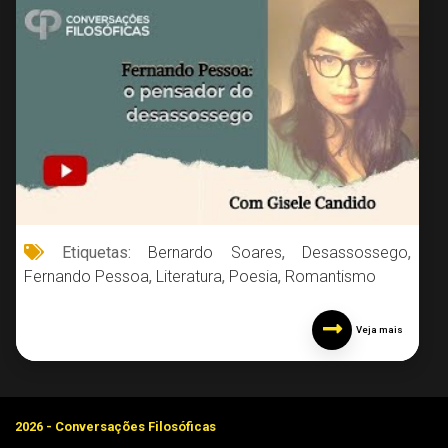
Etiquetas:
Bernardo Soares
,
Desassossego
,
Fernando Pessoa
,
Literatura
,
Poesia
,
Romantismo
Veja mais
2026 - Conversações Filosóficas