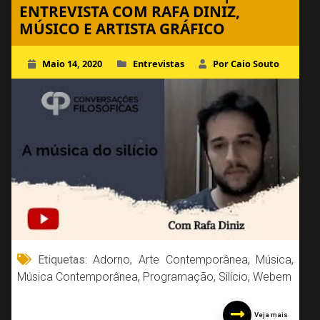
ENTREVISTA COM RAFA DINIZ,
MÚSICO E ARTISTA GRÁFICO
Maio 14, 2020
Entrevistas
Por Caio Souto
Etiquetas:
Adorno
,
Arte Contemporânea
,
Música
,
Música Contemporânea
,
Programação
,
Silício
,
Webern
Veja mais