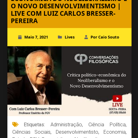
O NOVO DESENVOLVIMENTISMO |
LIVE COM LUIZ CARLOS BRESSER-
PEREIRA
Maio 7, 2021
Lives
Por Caio Souto
Etiquetas:
Administração
,
Ciência Política
,
Ciências Sociais
,
Desenvolvimentisto
,
Economia
,