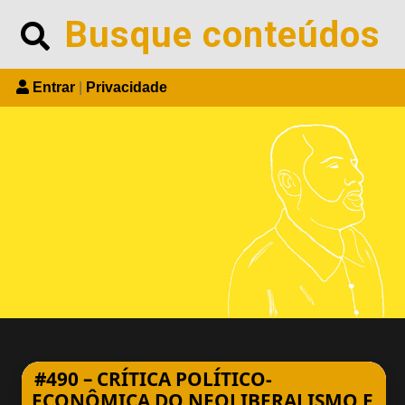
Skip
Search
to
content
Entrar
|
Privacidade
#490 – CRÍTICA POLÍTICO-
ECONÔMICA DO NEOLIBERALISMO E