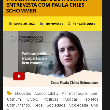
ENTREVISTA COM PAULA CHIES
SCHOMMER
Junho 20, 2020
Entrevistas
Por Caio Souto
Etiquetas:
Accountability
,
Administração
,
Bem
Comum
,
Grupo
,
Políticas Públicas
,
Projetos
Comunitários
,
Rede
,
Sociedade
,
Sociedade Civil
,