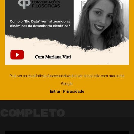
Para ver as estatísticas é necessário autorizar nosso site com sua conta
Google.
Entrar
|
Privacidade
Completo