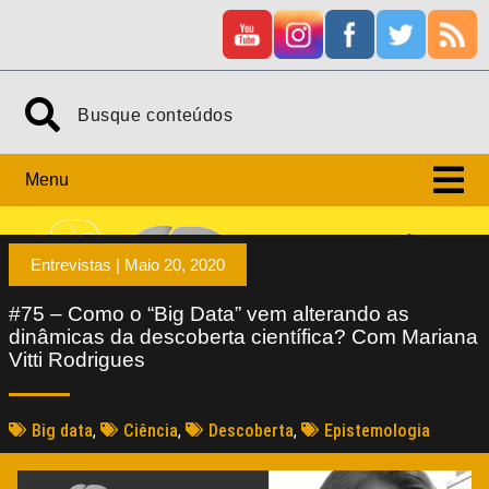
Menu
Entrevistas |
Maio 20, 2020
#75 – Como o “Big Data” vem alterando as
dinâmicas da descoberta científica? Com Mariana
Vitti Rodrigues
Big data
,
Ciência
,
Descoberta
,
Epistemologia