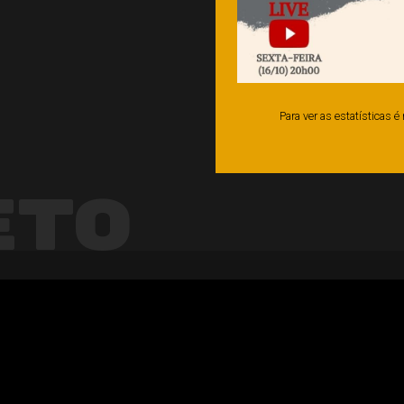
Para ver as estatísticas 
eto