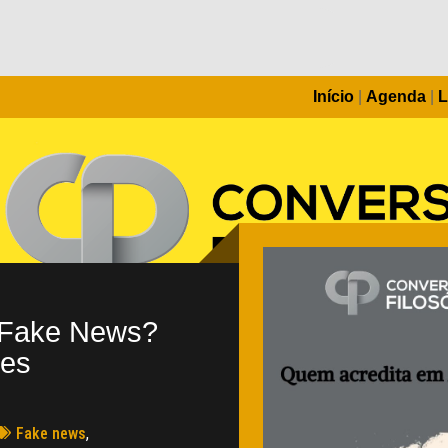
Início
|
Agenda
|
L
 Fake News?
ves
Fake news
,