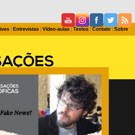
ives
|
Entrevistas
|
Vídeo-aulas
|
Textos
|
Contato
|
Sobre