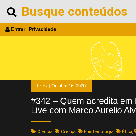
Entrar
|
Privacidade
Lives |
Outubro 16, 2020
#342 – Quem acredita em
Live com Marco Aurélio Al
Ciência
,
Crença
,
Epistemologia
,
Ética
,