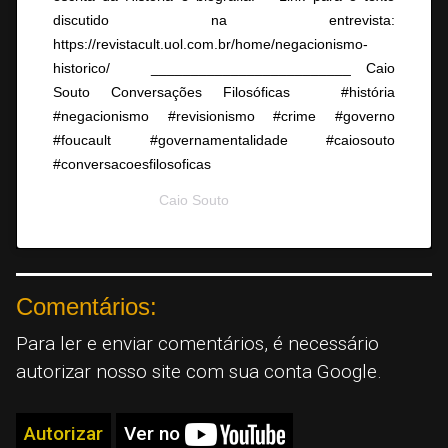
discutido na entrevista:
https://revistacult.uol.com.br/home/negacionismo-
historico/ ⠀ _________________________ Caio
Souto Conversações Filosóficas ⠀ #história
#negacionismo #revisionismo #crime #governo
#foucault #governamentalidade #caiosouto
#conversacoesfilosoficas
A post shared by
Caio Souto
(@conversacoesfilosoficas) on
Se
Comentários:
Para ler e enviar comentários, é necessário
autorizar nosso site com sua conta Google.
Autorizar
Ver no