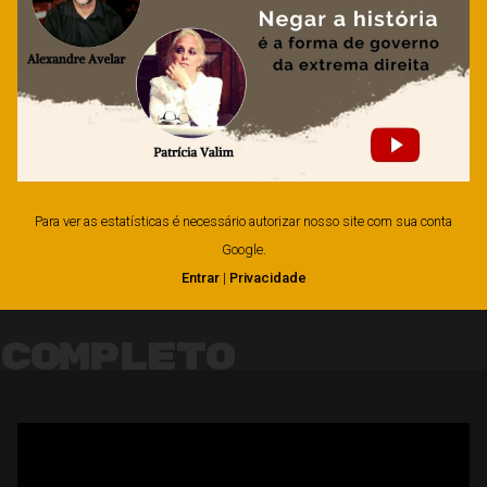
Para ver as estatísticas é necessário autorizar nosso site com sua conta
Google.
Entrar
|
Privacidade
Completo