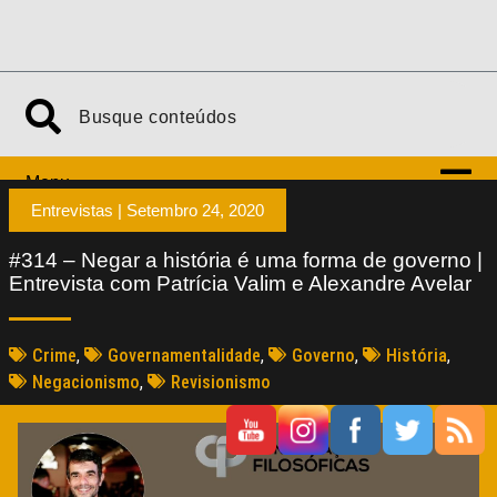
Menu
Entrevistas |
Setembro 24, 2020
#314 – Negar a história é uma forma de governo |
Entrevista com Patrícia Valim e Alexandre Avelar
Crime
,
Governamentalidade
,
Governo
,
História
,
Negacionismo
,
Revisionismo