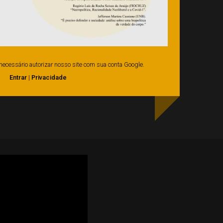
é necessário autorizar nosso site com sua conta Google.
Entrar
|
Privacidade