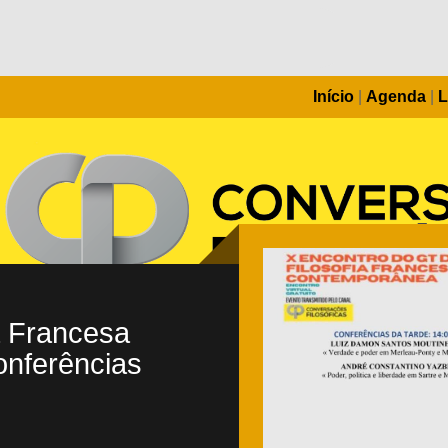
Início
|
Agenda
|
L
a Francesa
onferências