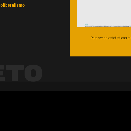
oliberalismo
Para ver as estatísticas 
eto