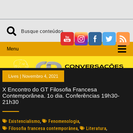
Menu
Lives |
Novembro 4, 2021
X Encontro do GT Filosofia Francesa
Contemporânea. 1o dia. Conferências 19h30-
21h30
Existencialismo
,
Fenomenologia
,
Filosofia francesa contemporânea
,
Literatura
,