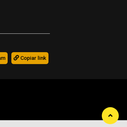
am
Copiar link