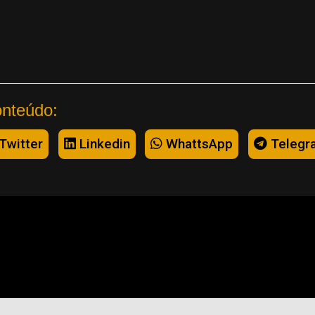
onteúdo:
Twitter
Linkedin
WhattsApp
Telegr