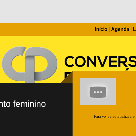
Início
|
Agenda
|
L
to feminino
Para ver as estatísticas 