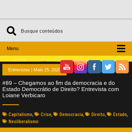
Menu
Entrevistas |
Maio 25, 2020
#89 – Chegamos ao fim da democracia e do
Estado Democrátio de Direito? Entrevista com
Loiane Verbicaro
Capitalismo
,
Crise
,
Democracia
,
Direito
,
Estado
,
Neoliberalismo