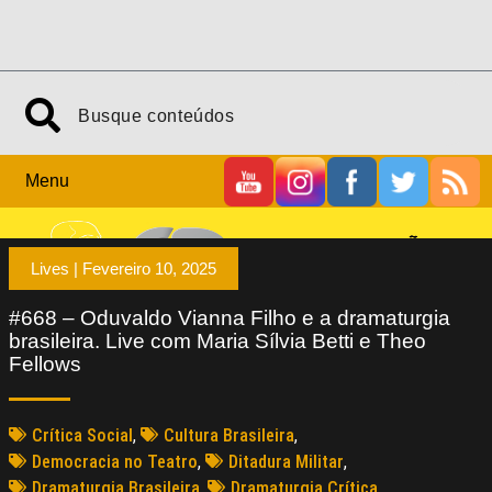
Menu
Lives |
Fevereiro 10, 2025
#668 – Oduvaldo Vianna Filho e a dramaturgia
brasileira. Live com Maria Sílvia Betti e Theo
Fellows
Crítica Social
,
Cultura Brasileira
,
Democracia no Teatro
,
Ditadura Militar
,
Dramaturgia Brasileira
,
Dramaturgia Crítica
,