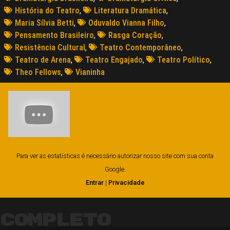
História do Teatro
,
Literatura Dramática
,
Maria Sílvia Betti
,
Oduvaldo Vianna Filho
,
Pensamento Brasileiro
,
Rasga Coração
,
Resistência Cultural
,
Teatro Contemporâneo
,
Teatro de Arena
,
Teatro Engajado
,
Teatro Político
,
Theo Fellows
,
Vianinha
Para ver as estatísticas é necessário autorizar nosso site com sua conta
Google.
Entrar
|
Privacidade
Completo