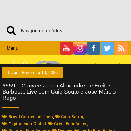
Menu
Lives |
Fevereiro 10, 2025
#659 – Conversa com Alexandre de Freitas
Barbosa. Live com Caio Souto e José Márcio
Rego
Brasil Contemporâneo
,
Caio Souto
,
Capitalismo Global
,
Crise Econômica
,
Debates Econômicos
,
Desenvolvimento Econômico
,