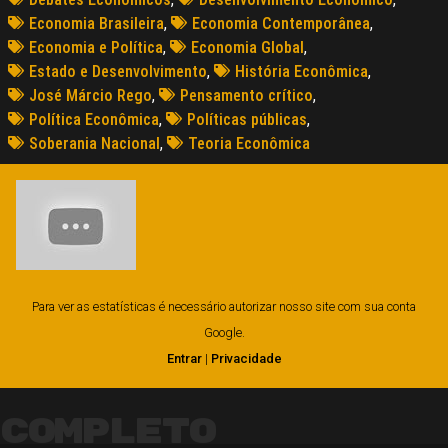
Economia Brasileira
,
Economia Contemporânea
,
Economia e Política
,
Economia Global
,
Estado e Desenvolvimento
,
História Econômica
,
José Márcio Rego
,
Pensamento crítico
,
Política Econômica
,
Políticas públicas
,
Soberania Nacional
,
Teoria Econômica
Para ver as estatísticas é necessário autorizar nosso site com sua conta
Google.
Entrar
|
Privacidade
Completo