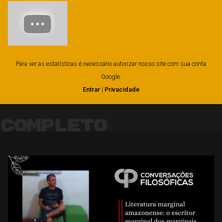
Para ver as estatísticas é necessário autorizar nosso site com sua conta
Google.
Entrar
|
Privacidade
Completo