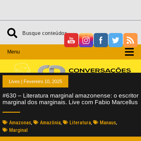
Menu
Lives |
Fevereiro 10, 2025
#630 – Literatura marginal amazonense: o escritor
marginal dos marginais. Live com Fabio Marcellus
Amazonas
,
Amazônia
,
Literatura
,
Manaus
,
Marginal