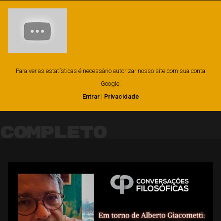
Para ver as estatísticas é necessário autorizar nosso site com sua conta
Google.
Entrar
|
Privacidade
Completo