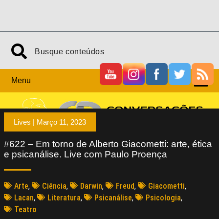
Menu
Lives |
Março 11, 2023
#622 – Em torno de Alberto Giacometti: arte, ética
e psicanálise. Live com Paulo Proença
Arte
,
Ciência
,
Darwin
,
Freud
,
Giacometti
,
Lacan
,
Literatura
,
Psicanálise
,
Psicologia
,
Teatro