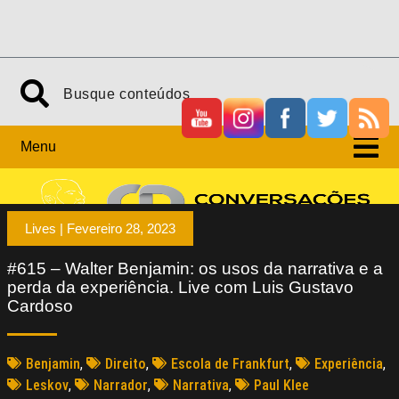
Menu
Lives |
Fevereiro 28, 2023
#615 – Walter Benjamin: os usos da narrativa e a
perda da experiência. Live com Luis Gustavo
Cardoso
Benjamin
,
Direito
,
Escola de Frankfurt
,
Experiência
,
Leskov
,
Narrador
,
Narrativa
,
Paul Klee